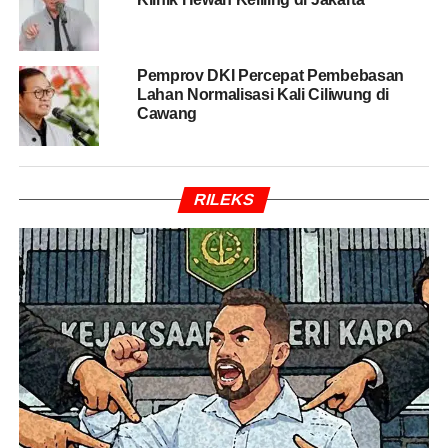
Sebelumnya, Menteri Perencanaan Pembangunan
Nasional/Kepala Bappenas Bambang PS Brodjonegoro
menyebut tiga alternatif dipertimbangkan untuk
Pemprov DKI Percepat Pembebasan
pemindahan ibu kota.
Lahan Normalisasi Kali Ciliwung di
Cawang
Pertama
, distrik khusus di kawasan Monas,
Jakarta.
Kedua
, kota-kota di sekitar Jakarta, seperti
Bodetabek.
Ketiga
, dipindahkan ke luar Pulau Jawa.
RILEKS
“Kalau masih berpikir tiga alternatif tadi, saya sih alternatif
satu dan dua sudah tidak,” tegas mantan gubernur DKI
Jakarta itu. [cnn]
RELATED TOPICS:
DKI JAKARTA
JOKOWI
UP NEXT
Viral KRI Ditabrak Kapal Vietnam, Kemelu
Layangkan Protes