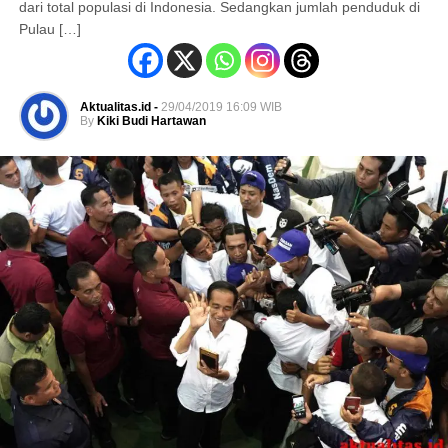
dari total populasi di Indonesia. Sedangkan jumlah penduduk di
Pulau […]
Aktualitas.id -
29/04/2019 16:09 WIB
By
Kiki Budi Hartawan