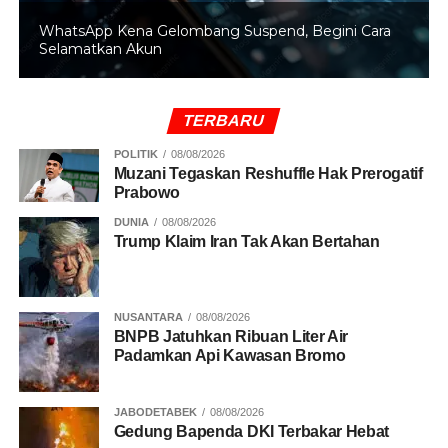
WhatsApp Kena Gelombang Suspend, Begini Cara
Selamatkan Akun
TERBARU
POLITIK
08/08/2026
Muzani Tegaskan Reshuffle Hak Prerogatif
Prabowo
DUNIA
08/08/2026
Trump Klaim Iran Tak Akan Bertahan
NUSANTARA
08/08/2026
BNPB Jatuhkan Ribuan Liter Air
Padamkan Api Kawasan Bromo
JABODETABEK
08/08/2026
Gedung Bapenda DKI Terbakar Hebat