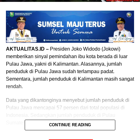
AKTUALITAS.ID –
Presiden Joko Widodo (Jokowi)
memberikan sinyal pemindahan ibu kota berada di luar
Pulau Jawa, yakni di Kalimantan. Alasannya, jumlah
penduduk di Pulau Jawa sudah terlampau padat.
Sementara, jumlah penduduk di Kalimantan masih sangat
rendah.
Data yang dikantonginya menyebut jumlah penduduk di
Pulau Jawa mencapai 57 persen dari total populasi di
Indonesia. Sedangkan jumlah penduduk di Pulau
Sumatera tembus 21 persen.
CONTINUE READING
Padahal, jumlah penduduk di Pulau Kalimantan cuma