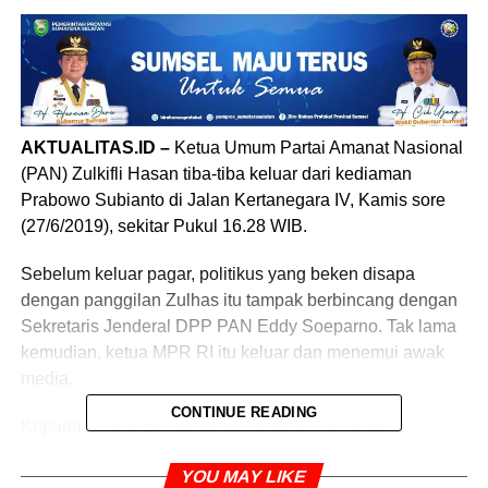
AKTUALITAS.ID –
Ketua Umum Partai Amanat Nasional
(PAN) Zulkifli Hasan tiba-tiba keluar dari kediaman
Prabowo Subianto di Jalan Kertanegara IV, Kamis sore
(27/6/2019), sekitar Pukul 16.28 WIB.
Sebelum keluar pagar, politikus yang beken disapa
dengan panggilan Zulhas itu tampak berbincang dengan
Sekretaris Jenderal DPP PAN Eddy Soeparno. Tak lama
kemudian, ketua MPR RI itu keluar dan menemui awak
media.
CONTINUE READING
Kepada media, Zulhas awalnya berpikiran sidang
putusan sengketa Pilpres di MK bisa selesai dalam dua
YOU MAY LIKE
jam. Akan tetapi prediksinua meleset.