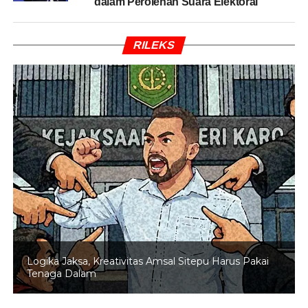
dalam Perolehan Suara Elektoral
RILEKS
RELATED TOPICS:
PILPRES
PILPRES 2019
SENGKETA PILPRES
UP NEXT
FOTO: Caketum HIPMI, AHB Resmikan Posko
Pemenangan
DON'T MISS
Presiden Jokowi Sambangi Kediaman Ma’ruf
Amin
Swafoto di Lokasi Bencana: Empati atau Pamer?