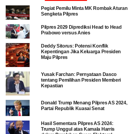
Pegiat Pemilu Minta MK Rombak Aturan
“Mungkin dua jam bisa selesai, tapi karena dibaca detail
Sengketa Pilpres
satu per satu enggak tahu nih sampai jam berapa nih.
Jam setengah lima belum selesai artinya sudah berapa
Pilpres 2029 Diprediksi Head to Head
jam nih, tiga jam yah. Mungkin bisa sampe jam enam,”
Prabowo versus Anies
ucap Zulhas.
Deddy Sitorus: Potensi Konflik
Kepentingan Jika Keluarga Presiden
BACA JUGA
Politikus Gerindra Sarankan
Maju Pilpres
Sandiaga untuk Jujur di Depan Rakyat
Yusak Farchan: Pernyataan Dasco
tentang Pemilihan Presiden Memberi
Di sisi lain, dia sudah berjanji akan menghadiri kegiatan
Kepastian
para ulama di Sentul, Bogor, Jawa Barat. Itu sebabnya
politikus asal Lampung ini meninggalkan kediaman
Prabowo tersebut.
Donald Trump Menang Pilpres AS 2024,
Partai Republik Kuasai Senat
“Saya sudah kadung janji dengan para ulama di Sentul,
jadi saya pamit duluan,” ungkap mantan menteri
Hasil Sementara Pilpres AS 2024:
Trump Unggul atas Kamala Harris
kehutanan tersebut.