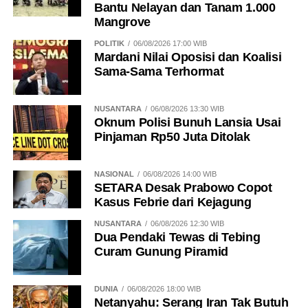
Bantu Nelayan dan Tanam 1.000
Mangrove
POLITIK
06/08/2026 17:00 WIB
Mardani Nilai Oposisi dan Koalisi
Sama-Sama Terhormat
NUSANTARA
06/08/2026 13:30 WIB
Oknum Polisi Bunuh Lansia Usai
Pinjaman Rp50 Juta Ditolak
NASIONAL
06/08/2026 14:00 WIB
SETARA Desak Prabowo Copot
Kasus Febrie dari Kejagung
NUSANTARA
06/08/2026 12:30 WIB
Dua Pendaki Tewas di Tebing
Curam Gunung Piramid
DUNIA
06/08/2026 18:00 WIB
Netanyahu: Serang Iran Tak Butuh