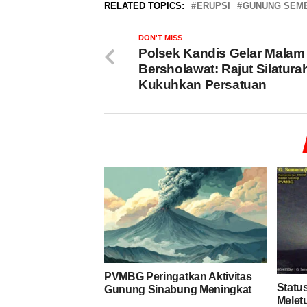
RELATED TOPICS:
ERUPSI
GUNUNG SEM
DON'T MISS
Polsek Kandis Gelar Malam
Bersholawat: Rajut Silatura
Kukuhkan Persatuan
PVMBG Peringatkan Aktivitas
Statu
Gunung Sinabung Meningkat
Meletu