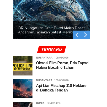
BRIN Ingatkan Orbit Bumi Makin Padat
Ancaman Tabrakan Satelit Mengintai
TERBARU
NUSANTARA
09/08/2026
Obsesi Film Porno, Pria Tapsel
Habisi Bocah 6 Tahun
NUSANTARA
09/08/2026
Api Liar Melahap 118 Hektare
di Bangka Tengah
DUNIA
09/08/2026