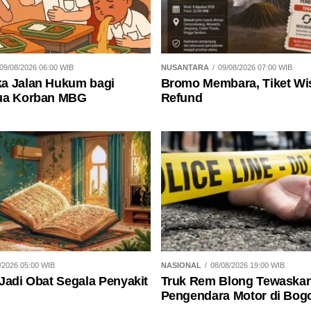
09/08/2026 06:00 WIB
NUSANTARA
09/08/2026 07:00 WIB
a Jalan Hukum bagi
Bromo Membara, Tiket Wi
ua Korban MBG
Refund
/2026 05:00 WIB
NASIONAL
08/08/2026 19:00 WIB
Jadi Obat Segala Penyakit
Truk Rem Blong Tewaska
Pengendara Motor di Bog