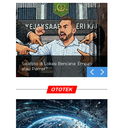
Swafoto di Lokasi Bencana: Empati
atau Pamer?
OTOTEK