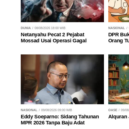
DUNIA
08/08/2026 18:00 WIB
NASIONAL
Netanyahu Pecat 2 Pejabat
DPR Buk
Mossad Usai Operasi Gagal
Orang T
NASIONAL
09/08/2026 09:00 WIB
OASE
09/08
Eddy Soeparno: Sidang Tahunan
Alquran 
MPR 2026 Tanpa Baju Adat