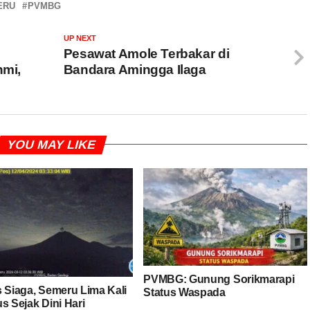
ERU
PVMBG
UP NEXT
Pesawat Amole Terbakar di
hmi,
Bandara Amingga Ilaga
YOU MAY LIKE
PVMBG: Gunung Sorikmarapi
s Siaga, Semeru Lima Kali
Status Waspada
s Sejak Dini Hari