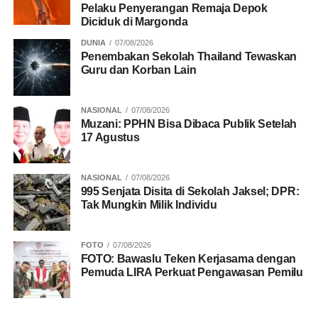
Pelaku Penyerangan Remaja Depok
Diciduk di Margonda
RELATED TOPICS:
BENCANA
BENCANA ALAM
EMPATI
DUNIA
07/08/2026
KAMERA
KONTEN
OPINI
RILEKS
SWAFOTO
Penembakan Sekolah Thailand Tewaskan
Guru dan Korban Lain
UP NEXT
Logika Jaksa, Kreativitas Amsal Sitepu Harus
Pakai Tenaga Dalam
NASIONAL
07/08/2026
Muzani: PPHN Bisa Dibaca Publik Setelah
DON'T MISS
17 Agustus
Memoar Orang Tolol
NASIONAL
07/08/2026
995 Senjata Disita di Sekolah Jaksel; DPR:
Tak Mungkin Milik Individu
FOTO
07/08/2026
FOTO: Bawaslu Teken Kerjasama dengan
Pemuda LIRA Perkuat Pengawasan Pemilu