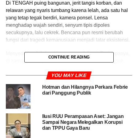
Di TENGAH puing bangunan, jerit tangis korban, dan
relawan yang nyaris tumbang karena lelah, ada satu hal
yang tetap tegak berdiri, kamera ponsel. Lensa
menghadap wajah sendiri, senyum tipis dipoles
secukupnya, lalu cekrek. Bencana pun resmi berubah
fungsi dari tragedi kemanusiaan menjadi latar eksistensi.
Menyedihkan? Jelas. Mengganggu? Pasti. Tapi rupanya,
CONTINUE READING
di zaman ini, empati belum sah kalau belum diunggah.
Kepedulian dianggap belum terjadi kalau belum lewat
YOU MAY LIKE
story. Ironisnya, penderitaan orang lain cukup dijadikan
properti visual, asal diri sendiri tetap terlihat “peduli”.
Hotman dan Hilangnya Perkara Febrie
dari Panggung Publik
Jean Baudrillard sudah lama mengingatkan ketika
representasi mengambil alih realitas, yang tersisa hanya
simulasi. Dan begitulah
bencana
hari ini disulap jadi
Ilusi RUU Perampasan Aset: Jangan
konten. Tangis korban cukup jadi latar, puing-puing jadi
Sampai Negara Melegalkan Korupsi
dekor, sementara sorotan utama tetap wajah sendiri.
dan TPPU Gaya Baru
Tragedi direduksi jadi tontonan singkat, cukup untuk satu