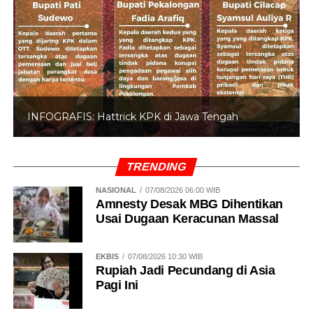
INFOGRAFIS: Hattrick KPK di Jawa Tengah
TRENDING
NASIONAL
07/08/2026 06:00 WIB
Amnesty Desak MBG Dihentikan
Usai Dugaan Keracunan Massal
EKBIS
07/08/2026 10:30 WIB
Rupiah Jadi Pecundang di Asia
Pagi Ini