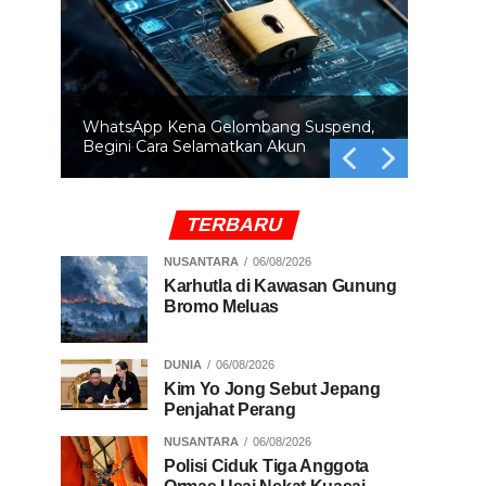
BRIN Ingatkan Orbit Bumi Makin Padat
Ancaman Tabrakan Satelit Mengintai
TERBARU
NUSANTARA
06/08/2026
Karhutla di Kawasan Gunung
Bromo Meluas
DUNIA
06/08/2026
Kim Yo Jong Sebut Jepang
Penjahat Perang
NUSANTARA
06/08/2026
Polisi Ciduk Tiga Anggota