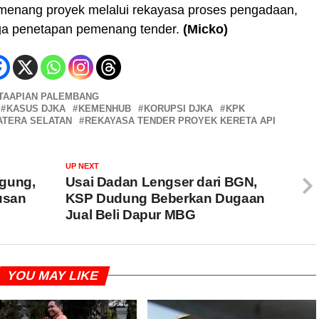
menang proyek melalui rekayasa proses pengadaan,
ngga penetapan pemenang tender.
(Micko)
ETAAPIAN PALEMBANG
KASUS DJKA
KEMENHUB
KORUPSI DJKA
KPK
ATERA SELATAN
REKAYASA TENDER PROYEK KERETA API
UP NEXT
agung,
Usai Dadan Lengser dari BGN,
usan
KSP Dudung Beberkan Dugaan
Jual Beli Dapur MBG
YOU MAY LIKE