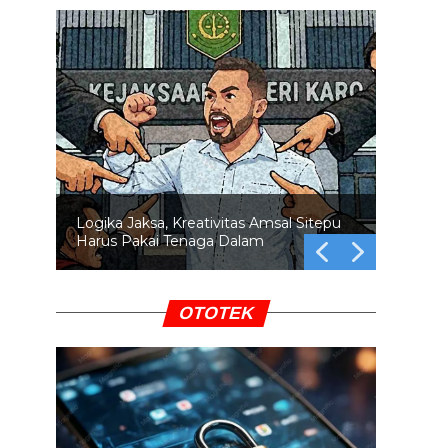
Swafoto di Lokasi Bencana: Empati
atau Pamer?
OTOTEK