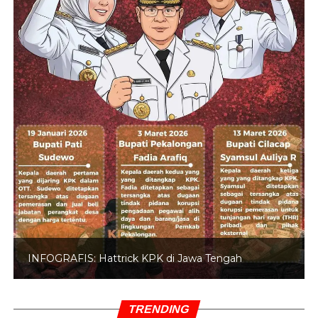
Misteri Dunia Bawah Tanah,
Apa Benar Disebut dalam
Alquran?
Selain membahas penciptaan bumi, sebagian kalangan
juga mengaitkan sejumlah ayat Alquran dengan teori
tentang dunia bawah tanah atau wilayah tersembunyi di
dalam bumi.
BACA JUGA
Ayat Al-Qur'an Ini Bikin Hati Tenang
Saat Kehilangan
Salah satu ayat yang sering dikutip adalah Surat Thaha
INFOGRAFIS: Hattrick KPK di Jawa Tengah
ayat 6 yang menyebutkan bahwa milik Allah apa yang
ada di langit, di bumi, di antara keduanya, dan apa yang
berada di bawah tanah.
TRENDING