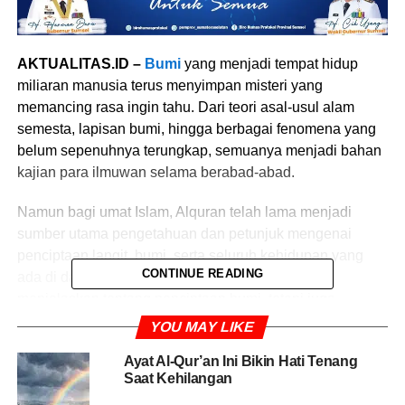
AKTUALITAS.ID –
Bumi
yang menjadi tempat hidup
miliaran manusia terus menyimpan misteri yang
memancing rasa ingin tahu. Dari teori asal-usul alam
semesta, lapisan bumi, hingga berbagai fenomena yang
belum sepenuhnya terungkap, semuanya menjadi bahan
kajian para ilmuwan selama berabad-abad.
Namun bagi umat Islam, Alquran telah lama menjadi
sumber utama pengetahuan dan petunjuk mengenai
penciptaan langit, bumi, serta seluruh kehidupan yang
CONTINUE READING
ada di dalamnya. Kitab suci tersebut tidak hanya
menjelaskan tentang penciptaan bumi, tetapi juga
mengingatkan manusia tentang tanggung jawab menjaga
YOU MAY LIKE
dan tidak merusaknya.
Ayat Al-Qur’an Ini Bikin Hati Tenang
Saat Kehilangan
Allah SWT berfirman dalam Surat Al-An’am ayat 1: