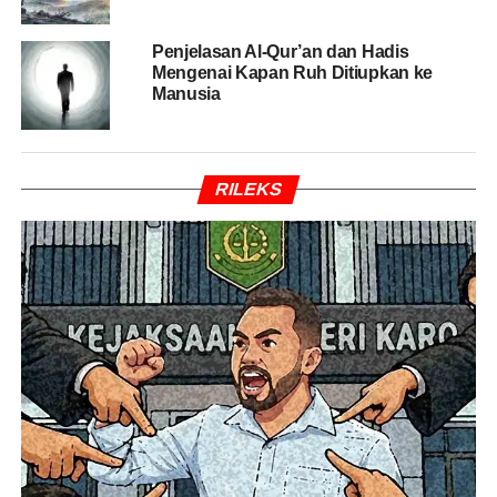
“Segala puji bagi Allah yang telah menciptakan langit dan
bumi, dan menjadikan gelap dan terang, namun demikian
Penjelasan Al-Qur’an dan Hadis
Mengenai Kapan Ruh Ditiupkan ke
orang-orang kafir masih mempersekutukan Tuhan mereka
Manusia
dengan sesuatu.”
Ayat tersebut menegaskan bahwa bumi dan seluruh alam
semesta merupakan ciptaan Allah SWT yang penuh
RILEKS
hikmah dan tanda-tanda kebesaran-Nya.
Ayat-Ayat Alquran tentang
Bumi
1. Surat Ath-Thalaq Ayat 12:
Tentang Tujuh Lapis Bumi
Allah SWT berfirman bahwa Dia menciptakan tujuh langit
dan bumi yang serupa dengannya. Ayat ini sering
menjadi bahan kajian para ulama dan ilmuwan dalam