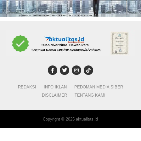
Alquran
Misteri lain yang sering dikaitkan dengan tempat
tersembunyi adalah kisah Ya’juj dan Ma’juj dalam Surat
Al-Kahfi.
Alquran menceritakan bagaimana Dzulkarnain
membangun penghalang besar untuk melindungi suatu
kaum dari gangguan Ya’juj dan Ma’juj. Namun lokasi
pasti penghalang tersebut hingga kini masih menjadi
perdebatan di kalangan peneliti dan sejarawan.
REDAKSI
INFO IKLAN
PEDOMAN MEDIA SIBER
Yang pasti, kisah tersebut merupakan bagian dari tanda-
DISCLAIMER
TENTANG KAMI
tanda kekuasaan Allah dan bukan bukti bahwa terdapat
kerajaan bawah tanah seperti yang digambarkan dalam
teori Hollow Earth.
Copyright © 2025 aktualitas.id
Pelajaran Penting dari Ayat-