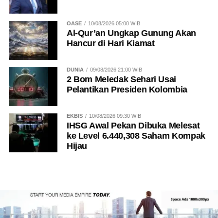
dihuni makhluk hidup.
OASE
10/08/2026 05:00 WIB
Meski demikian, hingga saat ini tidak ada bukti ilmiah
Al-Qur’an Ungkap Gunung Akan
yang mendukung keberadaan kota rahasia ataupun
Hancur di Hari Kiamat
peradaban besar di dalam bumi sebagaimana
digambarkan dalam legenda Agartha.
DUNIA
09/08/2026 21:00 WIB
2 Bom Meledak Sehari Usai
Penelitian geofisika modern justru menunjukkan bahwa
Pelantikan Presiden Kolombia
bagian dalam bumi tersusun atas lapisan kerak, mantel,
dan inti dengan temperatur serta tekanan yang sangat
EKBIS
10/08/2026 09:30 WIB
ekstrem sehingga tidak memungkinkan adanya
IHSG Awal Pekan Dibuka Melesat
kehidupan seperti di permukaan bumi.
ke Level 6.440,308 Saham Kompak
Hijau
BACA JUGA
Penjelasan Al-Qur'an dan Hadis
Mengenai Kapan Ruh Ditiupkan ke Manusia
Kisah Ya’juj dan Ma’juj dalam