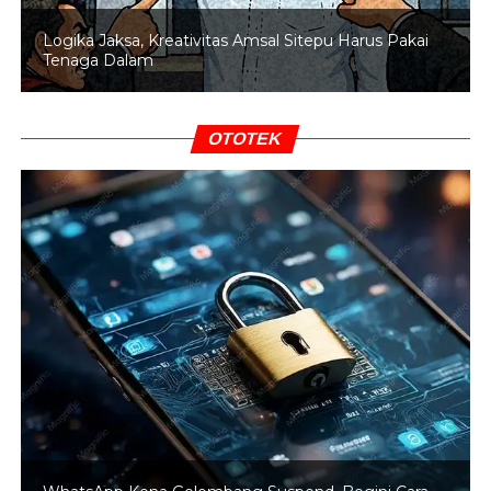
memahami struktur penciptaan alam.
Logika Jaksa, Kreativitas Amsal Sitepu Harus Pakai
Tenaga Dalam
Ayat tersebut menegaskan bahwa kekuasaan Allah
meliputi seluruh lapisan langit dan bumi, sementara ilmu-
Nya mencakup segala sesuatu tanpa batas.
OTOTEK
BACA JUGA
Penjelasan Al-Qur'an dan Hadis
Mengenai Kapan Ruh Ditiupkan ke Manusia
2. Surat Az-Zariyat Ayat 48: Bumi
yang Dihamparkan
Dalam ayat ini Allah menjelaskan bahwa bumi
dihamparkan sebagai tempat kehidupan manusia.
Makna “hamparan” dalam tafsir para ulama dipahami
sebagai kemudahan yang diberikan Allah agar manusia