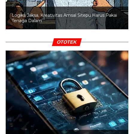
BACA JUGA
Indonesia akan Jadi Tuan Rumah
Logika Jaksa, Kreativitas Amsal Sitepu Harus Pakai
Sejumlah Turnamen Bulu Tangkis Internasional di
Tenaga Dalam
2026
Sementara itu, Fikri mengungkapkan kunci kemenangan
OTOTEK
mereka adalah kemampuan untuk tetap percaya diri
meski tertinggal jauh pada awal gim kedua. Momentum
kebangkitan itu menjadi titik balik bagi Fajar/Fikri untuk
mengendalikan pertandingan.
“Kalau melihat dari gim pertama, kami memang banyak
melakukan unforced error. Lalu di gim kedua start kami
sangat buruk sekali. Tertinggal sangat jauh poinnya, tapi
kami berusaha meyakinkan diri sendiri dan partner
bagaimana harus keluar dari tekanan ini dan
alhamdulillah, puji syukur berhasil,” kata Fikri.
“Momentumnya itu balik yang bikin kami percaya diri lagi,”