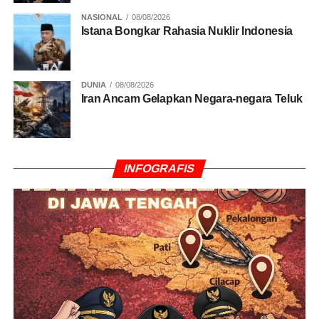
NASIONAL
08/08/2026
Istana Bongkar Rahasia Nuklir Indonesia
RELATED TOPICS:
BANGKIT DARI TEKANAN
BULUTANGKIS
FAJAR/FIKRI
SINGAPORE OPEN 2026
DUNIA
08/08/2026
Iran Ancam Gelapkan Negara-negara Teluk
UP NEXT
Kualifikasi Piala Asia U20 2027, Timnas Indonesia
Tergabung di Grup H
DON'T MISS
FPTI Kirim 8 Atlet ke World Climbing Series
INFOGRAFIS
Madrid 2026