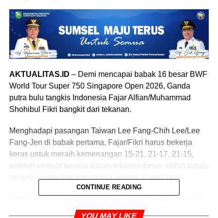
AKTUALITAS.ID
– Demi mencapai babak 16 besar BWF
World Tour Super 750 Singapore Open 2026, Ganda
putra bulu tangkis Indonesia Fajar Alfian/Muhammad
Shohibul Fikri bangkit dari tekanan.
Menghadapi pasangan Taiwan Lee Fang-Chih Lee/Lee
Fang-Jen di babak pertama, Fajar/Fikri harus bekerja
keras untuk meraih kemenangan 15-21, 21-17, 21-15,
setelah sempat berada dalam tekanan besar akibat terlalu
banyak melakukan kesalahan sendiri di awal laga.
CONTINUE READING
“Pertama-tama alhamdulillah mengucap syukur diberikan
kemenangan dan kelancaran. Meskipun tadi di
YOU MAY LIKE