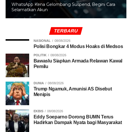
WhatsApp Kena Gelombang Suspend, Begini Cara
ujar dia menambahkan.
Selamatkan Akun
Selanjutnya Fajar/Fikri yang berstatus unggulan ketiga
akan menghadapi pasangan Denmark Daniel
TERBARU
Lundgaard/Mad Vestergaard yang sebelumnya
mengalahkan pasangan Kanada Kevin Lee/Ty Alexander
NASIONAL
08/08/2026
Polisi Bongkar 4 Modus Hoaks di Medsos
Lindeman dengan skor 21-14, 21-16.
POLITIK
08/08/2026
Bawaslu Siapkan Armada Relawan Kawal
BACA JUGA
Menteri PPPA: Sponsorship Dibidang
Pemilu
Olahraga Harus Sesuai Aturan
DUNIA
08/08/2026
Dengan kemenangan ini pula Fajar/Fikri menyusul ganda
Trump Ngamuk, Amunisi AS Disebut
Menipis
putra Indonesia lainnya Sabar Karyaman Gutama/Moh.
Reza Pahlevi Isfahani yang kemarin menang atas wakil
tuan rumah Eng Keat Wesley Koh/Junsuke Kubo dengan
EKBIS
08/08/2026
skor 21-14, 21-12.
Eddy Soeparno Dorong BUMN Terus
Hadirkan Dampak Nyata bagi Masyarakat
(Ari Wibowo/goeh)