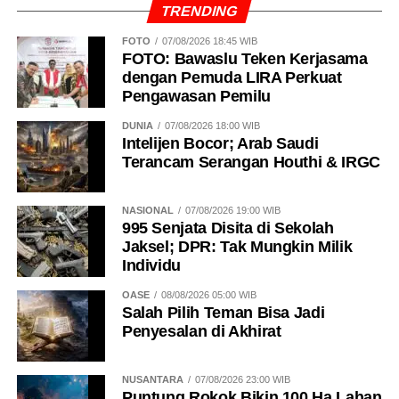
TRENDING
FOTO
07/08/2026 18:45 WIB
FOTO: Bawaslu Teken Kerjasama
dengan Pemuda LIRA Perkuat
Pengawasan Pemilu
DUNIA
07/08/2026 18:00 WIB
Intelijen Bocor; Arab Saudi
Terancam Serangan Houthi & IRGC
NASIONAL
07/08/2026 19:00 WIB
995 Senjata Disita di Sekolah
Jaksel; DPR: Tak Mungkin Milik
Individu
OASE
08/08/2026 05:00 WIB
Salah Pilih Teman Bisa Jadi
Penyesalan di Akhirat
NUSANTARA
07/08/2026 23:00 WIB
Puntung Rokok Bikin 100 Ha Lahan