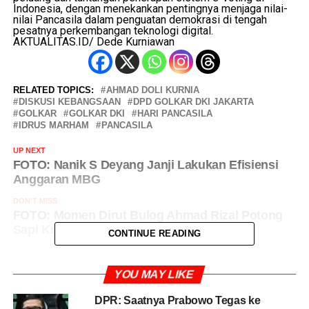
Indonesia, dengan menekankan pentingnya menjaga nilai-
nilai Pancasila dalam penguatan demokrasi di tengah
Image 1 of 5
pesatnya perkembangan teknologi digital.
AKTUALITAS.ID/ Dede Kurniawan
RELATED TOPICS:
AHMAD DOLI KURNIA
DISKUSI KEBANGSAAN
DPD GOLKAR DKI JAKARTA
GOLKAR
GOLKAR DKI
HARI PANCASILA
IDRUS MARHAM
PANCASILA
UP NEXT
FOTO: Nanik S Deyang Janji Lakukan Efisiensi
Anggaran MBG
DON'T MISS
FOTO: Momen Dirut Bulog Ahmad Rizal Potong
Sapi Kurban untuk Karyawan
CONTINUE READING
YOU MAY LIKE
DPR: Saatnya Prabowo Tegas ke