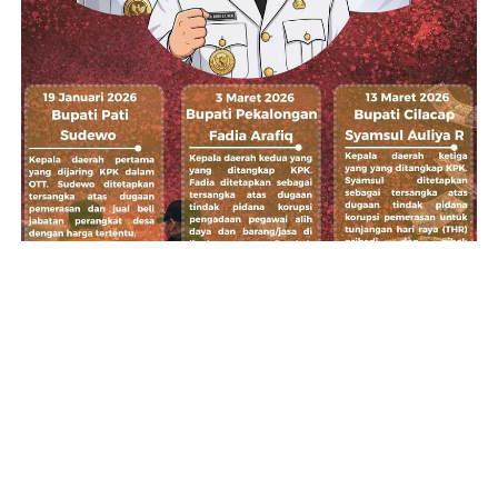
INFOGRAFIS: Hattrick KPK di Jawa Tengah
TRENDING
NUSANTARA
05/08/2026 19:30 WIB
Polisi Tangkap Bos Kayu Asal
Pekanbaru, Sita Dua Truk
Bermuatan 12 Kubik Ilog