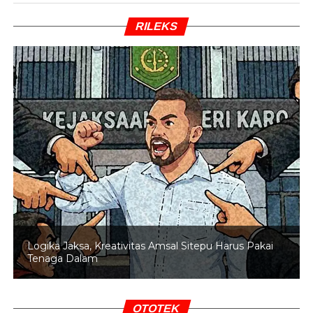
akhirat.
RILEKS
BACA JUGA
Keutamaan Surah Al-Ahqaf:
Pengingat bagi Umat Manusia dan Sumber
Keberkahan
Selain itu, Rasulullah SAW juga menjelaskan beberapa
keutamaan membaca Surat Al-Ahqaf. Di antaranya,
pembacanya akan terhindar dari kegelisahan hidup,
memperoleh perlindungan di hari kiamat, serta menjadi
penawar bagi penyakit. Membaca surat ini dengan ikhlas
juga dipercaya mendatangkan kasih sayang dari banyak
orang dan keberkahan dalam hidup.
Logika Jaksa, Kreativitas Amsal Sitepu Harus Pakai
Dengan memahami kandungan Surat Al-Ahqaf, umat
Tenaga Dalam
Islam diingatkan untuk selalu menegakkan kebenaran,
menghormati orang tua, dan memperkuat keimanan
kepada Allah SWT sebagai bekal menuju kebahagiaan
OTOTEK