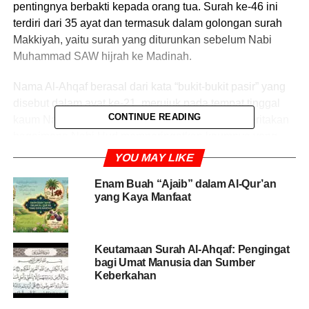
pentingnya berbakti kepada orang tua. Surah ke-46 ini
terdiri dari 35 ayat dan termasuk dalam golongan surah
Makkiyah, yaitu surah yang diturunkan sebelum Nabi
Muhammad SAW hijrah ke Madinah.
Nama Al-Ahqaf berasal dari kata “bukit-bukit pasir” yang
disebut dalam ayat ke-21, merujuk pada tempat tinggal
CONTINUE READING
kaum Nabi Hud AS. Dalam surah ini, Allah menceritakan
bagaimana Nabi Hud memperingatkan kaumnya yang
ingkar kepada ajaran-Nya. Namun, mereka menolak
YOU MAY LIKE
kebenaran hingga akhirnya dibinasakan oleh angin
Enam Buah “Ajaib” dalam Al-Qur’an
kencang yang dahsyat.
yang Kaya Manfaat
Surat ini menjadi pengingat bagi umat Islam agar tidak
mengulangi kesalahan kaum terdahulu yang sombong
Keutamaan Surah Al-Ahqaf: Pengingat
dan menolak petunjuk Allah. Di antara pesan penting
bagi Umat Manusia dan Sumber
dalam surat ini adalah ketaatan kepada orang tua,
Keberkahan
sebagaimana disebutkan dalam ayat 15, serta peringatan
agar manusia tidak terlena dengan dunia dan melupakan