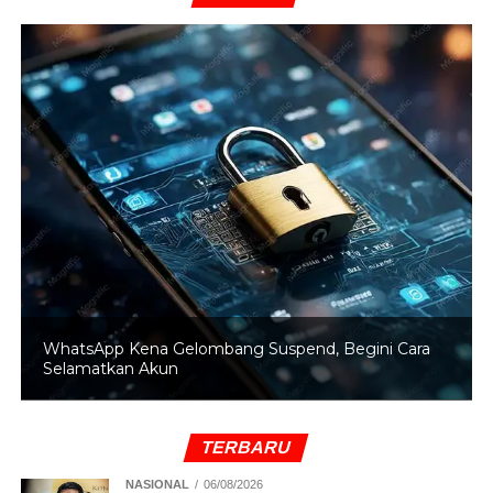
dunia dan akhirat. (Mun)
RELATED TOPICS:
AL-QURAN
SURAH AL - AHQAF
UP NEXT
Surat Al Hujurat: Pedoman untuk Meningkatkan
Hubungan Sosial dan Keimanan
DON'T MISS
Surah Az-Zukhruf: Perhiasan Ilahi yang Lindungi
dari Himpitan Kubur dan Permudah Urusan Hidup
WhatsApp Kena Gelombang Suspend, Begini Cara
Selamatkan Akun
TERBARU
NASIONAL
06/08/2026