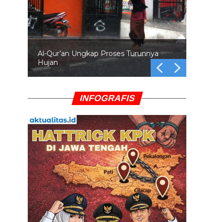
Al-Qur’an Ungkap Proses Turunnya
Hujan
INFOGRAFIS