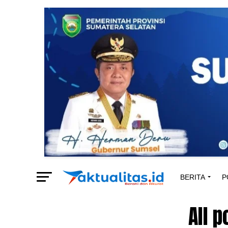
BERITA
P
All 