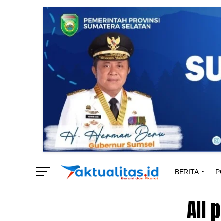
BERITA
P
All 