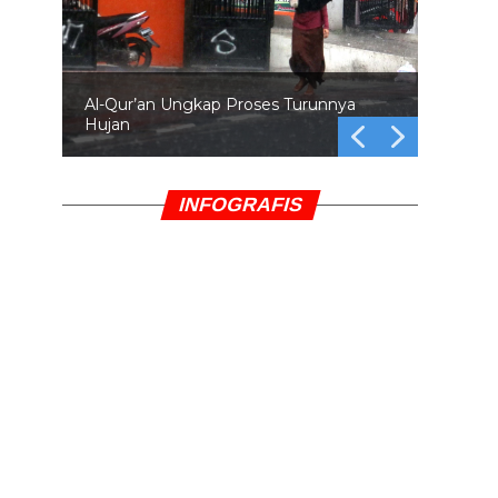
Al-Qur’an Ungkap Proses Turunnya
Hujan
INFOGRAFIS