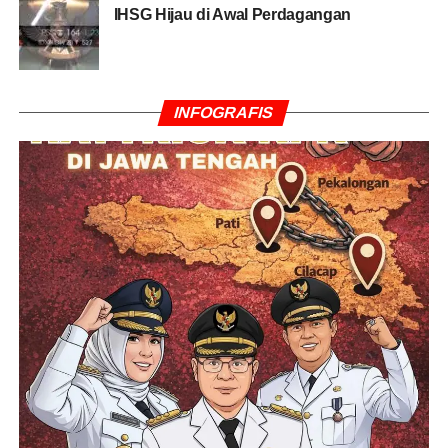
IHSG Hijau di Awal Perdagangan
Dinas Komunikasi, Informatika dan Statistik H.
Adisutrisno, Sekretaris Dinas Pemberdayaan Masyarakat
dan Desa Ade Suwirman, serta sejumlah pejabat dan
tamu undangan lainnya.
(APRI)
INFOGRAFIS
RELATED TOPICS:
BAGUS SANTOSO
BENGKALIS
PEMKAB BENGKALIS
SENSUS EKONOMI 2026
WABUP BENGKALIS
UP NEXT
Polda Riau Fasilitasi 310 Warga Ikut Operasi
Katarak Gratis
DON'T MISS
Cara Unik Satlantas Polres Inhu Luncurkan Buku
CETAR Sambil Bagi Bibit Pohon