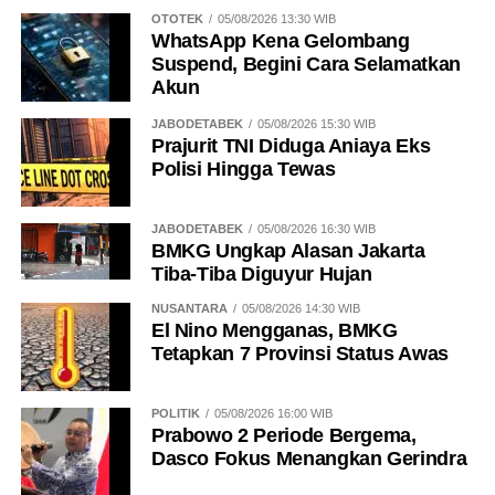
OTOTEK
05/08/2026 13:30 WIB
WhatsApp Kena Gelombang
Suspend, Begini Cara Selamatkan
Akun
JABODETABEK
05/08/2026 15:30 WIB
Prajurit TNI Diduga Aniaya Eks
Polisi Hingga Tewas
JABODETABEK
05/08/2026 16:30 WIB
BMKG Ungkap Alasan Jakarta
Tiba-Tiba Diguyur Hujan
NUSANTARA
05/08/2026 14:30 WIB
El Nino Mengganas, BMKG
Tetapkan 7 Provinsi Status Awas
POLITIK
05/08/2026 16:00 WIB
Prabowo 2 Periode Bergema,
Dasco Fokus Menangkan Gerindra