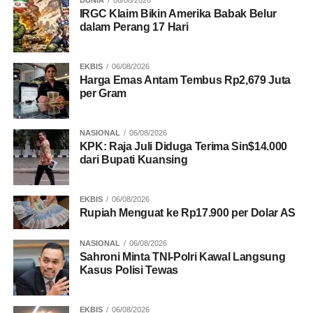
mewujudkan Bengkalis yang bermarwah, maju, sejahtera,
IRGC Klaim Bikin Amerika Babak Belur
dalam Perang 17 Hari
dan unggul melalui perencanaan berbasis data yang
akurat dan dapat dipertanggungjawabkan.
EKBIS
06/08/2026
Harga Emas Antam Tembus Rp2,679 Juta
BACA JUGA
Bengkalis Pimpin Partisipasi IHaI
per Gram
2026 di Riau, Bupati Kasmarni Ajak Warga Terus
Isi Survei
NASIONAL
06/08/2026
KPK: Raja Juli Diduga Terima Sin$14.000
dari Bupati Kuansing
Di akhir sambutannya, Bagus mengajak masyarakat,
pelaku usaha, dan seluruh pemangku kepentingan
berpartisipasi aktif menyukseskan Sensus Ekonomi 2026
EKBIS
06/08/2026
dengan memberikan informasi yang benar, lengkap, dan
Rupiah Menguat ke Rp17.900 per Dolar AS
jujur kepada petugas pendataan.
NASIONAL
06/08/2026
Sahroni Minta TNI-Polri Kawal Langsung
Turut hadir dalam kegiatan tersebut Kepala BPS
Kasus Polisi Tewas
Kabupaten Bengkalis Sudiro, Wakil Kepala Polres
Bengkalis Kompol Noak Pembina Aritonang, Kepala
Dinas Perindustrian dan Perdagangan Zulpan, Sekretaris
EKBIS
06/08/2026