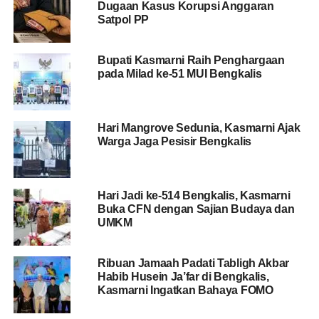
Dugaan Kasus Korupsi Anggaran
Kegiatan ini bukan sekadar rutinitas, melainkan instrumen
Satpol PP
utama yang menyediakan data dasar mengenai kondisi
serta perkembangan perekonomian di daerah kita,” kata
Bupati Kasmarni Raih Penghargaan
Bagus Santoso dalam keterangannya kepada
pada Milad ke-51 MUI Bengkalis
Aktualitas.id
, Kamis (4/6/2026).
BACA JUGA
Wabup Bagus Santoso Resmikan
Hari Mangrove Sedunia, Kasmarni Ajak
Warga Jaga Pesisir Bengkalis
HKG PKK ke-54 dan Sosialisasi 6 SPM Posyandu
Menurutnya, data yang dihasilkan dari Sensus Ekonomi
Hari Jadi ke-514 Bengkalis, Kasmarni
2026 akan menjadi fondasi bagi pemerintah dalam
Buka CFN dengan Sajian Budaya dan
merumuskan kebijakan pembangunan yang tepat
UMKM
sasaran, meningkatkan pemberdayaan masyarakat,
mengembangkan sektor usaha, serta memperkuat daya
Ribuan Jamaah Padati Tabligh Akbar
saing daerah.
Habib Husein Ja’far di Bengkalis,
Kasmarni Ingatkan Bahaya FOMO
Pelaksanaan sensus tahun ini, kata Bagus, memiliki nilai
strategis lebih besar karena terintegrasi dengan