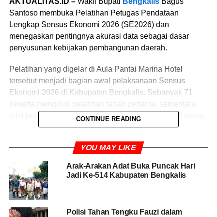
AKTUALITAS.ID –
Wakil Bupati
Bengkalis
Bagus
Santoso membuka Pelatihan Petugas Pendataan
Lengkap Sensus Ekonomi 2026 (SE2026) dan
menegaskan pentingnya akurasi data sebagai dasar
penyusunan kebijakan pembangunan daerah.
Pelatihan yang digelar di Aula Pantai Marina Hotel
tersebut menjadi bagian awal pelaksanaan Sensus
Ekonomi 2026 di Kabupaten Bengkalis. Sebanyak 71
peserta mengikuti pelatihan tahap pertama, sementara
total petugas yang akan diterjunkan mencapai 513 orang.
CONTINUE READING
Dalam sambutannya, Bagus Santoso mengatakan
YOU MAY LIKE
sensus ekonomi merupakan agenda strategis nasional
yang memiliki peran penting dalam menyediakan data
Arak-Arakan Adat Buka Puncak Hari
dasar mengenai kondisi dan perkembangan
Jadi Ke-514 Kabupaten Bengkalis
perekonomian daerah.
“Perlu kita pahami bersama, Sensus Ekonomi
Polisi Tahan Tengku Fauzi dalam
dilaksanakan hanya satu kali dalam sepuluh tahun.