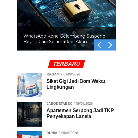
BRIN Ingatkan Orbit Bumi Makin Padat
Ancaman Tabrakan Satelit Mengintai
TERBARU
RAGAM
09/08/2026
Sikat Gigi Jadi Bom Waktu
Lingkungan
JABODETABEK
09/08/2026
Apartemen Serpong Jadi TKP
Penyekapan Lansia
DUNIA
09/08/2026