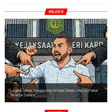
0,64 persen menjadi Rp46.900 per kg. Daging sapi
kualitas I juga sedikit menurun 0,04 persen, kini dipatok
RILEKS
Rp139.800 per kg. Gula pasir kualitas premium dan lokal
masing-masing turun 0,25 persen dan 0,27 persen,
menjadi Rp19.850 dan Rp18.550 per kg.
BACA JUGA
Awal Pekan, Harga Cabai Rawit
Meroket 119% Tembus Rp118.000 per Kg
Pergerakan harga ini menunjukkan fluktuasi pasar yang
perlu diwaspadai masyarakat, khususnya dalam
perencanaan pengeluaran kebutuhan pokok. Pantau
terus harga-harga terbaru agar tetap mampu mengatur
belanja kebutuhan harian dengan bijak.
(Yoke
Logika Jaksa, Kreativitas Amsal Sitepu Harus Pakai
Firmansyah/Mun)
Tenaga Dalam