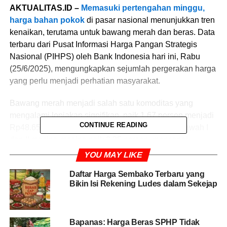
AKTUALITAS.ID –
Memasuki pertengahan minggu,
harga bahan pokok
di pasar nasional menunjukkan tren
kenaikan, terutama untuk bawang merah dan beras. Data
terbaru dari Pusat Informasi Harga Pangan Strategis
Nasional (PIHPS) oleh Bank Indonesia hari ini, Rabu
(25/6/2025), mengungkapkan sejumlah pergerakan harga
yang perlu menjadi perhatian masyarakat.
Bawang merah menjadi salah satu komoditas yang
mengalami lonjakan signifikan, naik 1,67 persen menjadi
CONTINUE READING
Rp48.650 per kg. Sementara itu, beras kualitas bawah I
dan II masing-masing naik 0,35 persen, mencapai
Rp14.400 dan Rp14.200 per kg, dan keduanya
YOU MAY LIKE
melampaui Harga Eceran Tertinggi (HET) sebesar
Daftar Harga Sembako Terbaru yang
Rp12.500 per kg yang ditetapkan pemerintah.
Bikin Isi Rekening Ludes dalam Sekejap
Begitu pula dengan beras medium I dan II yang masing-
masing naik 0,32 persen, kini berada di Rp15.650 dan
Bapanas: Harga Beras SPHP Tidak
Rp15.550 per kg, juga di atas HET. Harga beras kualitas