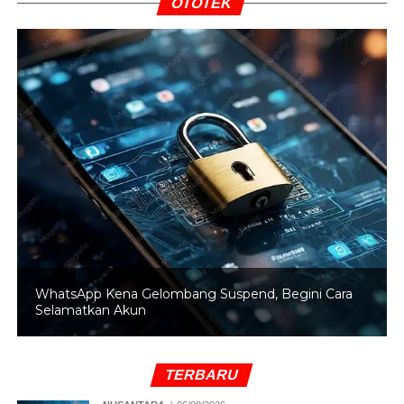
OTOTEK
RELATED TOPICS:
BAPANAS
HARGA PANGAN
UP NEXT
Konflik Timur Tengah Reda, IHSG Langsung
Meroket
DON'T MISS
Harga BBM 25 Juni 2025 Turun Serempak! Ini
Daftar Lengkap di Pertamina, Shell, BP, dan Vivo
WhatsApp Kena Gelombang Suspend, Begini Cara
Selamatkan Akun
TERBARU