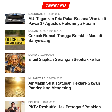
POLDA METRO JAYA
SIM KELILING JAKARTA
TERBARU
UP NEXT
NASIONAL
10/08/2026
Pria di Pasar Tanah Abang Dipukuli Usai Diteriaki
MUI Tegaskan Pria Pakai Busana Wanita di
Copet
Pawai 17 Agustus Hukumnya Haram
DON'T MISS
NUSANTARA
10/08/2026
BMKG: Cuaca Jakarta Cerah Sepanjang Selasa
Cekcok Rumah Tangga Berakhir Maut di
Banyuwangi
DUNIA
10/08/2026
Israel Siapkan Serangan Sepihak ke Iran
NUSANTARA
10/08/2026
Air Makin Sulit, Ratusan Hektare Sawah
Pandeglang Mengering
POLITIK
10/08/2026
PKB: Reshuffle Hak Prerogatif Presiden