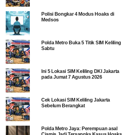
Jakarta Timur
– Area Parkir Lobby Depan Mall Grand
Polisi Bongkar 4 Modus Hoaks di
Cakung
Medsos
Jakarta Selatan
– Area Parkir Samping Universitas
Trilogi Kalibata
Polda Metro Buka 5 Titik SIM Keliling
Sabtu
BACA JUGA
Seorang Pemotor Jadi Korban
Pembegalan di Jatinegara
Ini 5 Lokasi SIM Keliling DKI Jakarta
pada Jumat 7 Agustus 2026
Jakarta Barat
– Lobby Utama LTC Glodok
Jakarta Barat
– Lobby Selatan Mal Ciputra Jakarta
Cek Lokasi SIM Keliling Jakarta
Sebelum Berangkat
Jakarta Pusat
– Area Parkir Kantor Pos Lapangan
Banteng
Polda Metro Jaya: Perempuan asal
Biaya Perpanjangan SIM
Ciamis Jadi Tersangka Kasus Hoaks