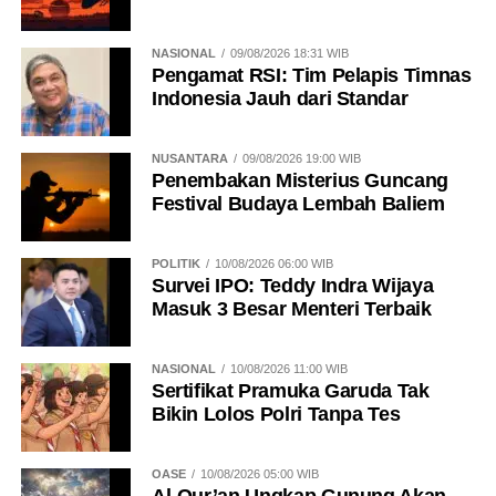
NASIONAL
09/08/2026 18:31 WIB
Pengamat RSI: Tim Pelapis Timnas
Indonesia Jauh dari Standar
NUSANTARA
09/08/2026 19:00 WIB
Penembakan Misterius Guncang
Festival Budaya Lembah Baliem
POLITIK
10/08/2026 06:00 WIB
Survei IPO: Teddy Indra Wijaya
Masuk 3 Besar Menteri Terbaik
NASIONAL
10/08/2026 11:00 WIB
Sertifikat Pramuka Garuda Tak
Bikin Lolos Polri Tanpa Tes
OASE
10/08/2026 05:00 WIB
Al-Qur’an Ungkap Gunung Akan