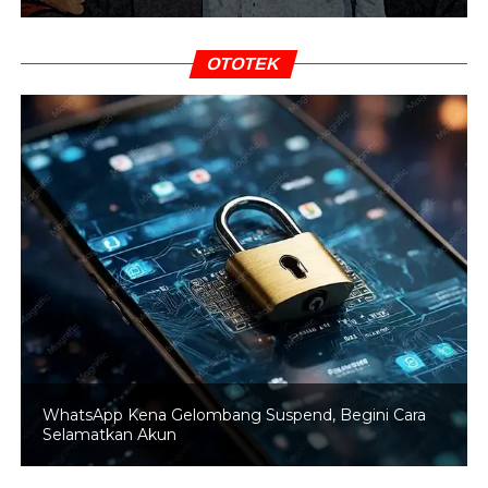
Fotokopi KTP yang masih berlaku
Fotokopi SIM lama dan SIM asli
OTOTEK
BACA JUGA
Polda Metro Jaya Pastikan
Keamanan Jakarta dengan Patroli Skala Besar
Bukti cek kesehatan
Bukti tes psikologi
Dengan adanya layanan SIM Keliling ini, masyarakat
diharapkan dapat lebih mudah memperpanjang SIM
secara cepat dan praktis tanpa harus mengantre lama di
kantor pelayanan.
(Kusuma/Mun)
WhatsApp Kena Gelombang Suspend, Begini Cara
Selamatkan Akun
RELATED TOPICS:
PERPANJANGAN SIM