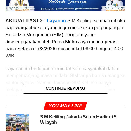
AKTUALITAS.ID –
Layanan
SIM Keliling kembali dibuka
bagi warga ibu kota yang ingin melakukan perpanjangan
Surat Izin Mengemudi (SIM). Program yang
diselenggarakan oleh Polda Metro Jaya ini beroperasi
pada Selasa (17/3/2026) mulai pukul 08.00 hingga 14.00
WIB.
Layanan ini bertujuan memudahkan masyarakat dalam
memperpanjang masa berlaku SIM tanpa harus datang ke
kantor Satpas. Namun, layanan SIM Keliling hanya
CONTINUE READING
melayani perpanjangan SIM A dan SIM C yang masa
berlakunya masih aktif.
YOU MAY LIKE
Lokasi SIM Keliling Jakarta
SIM Keliling Jakarta Senin Hadir di 5
Wilayah
Berikut lima lokasi layanan SIM Keliling di wilayah
Jakarta: