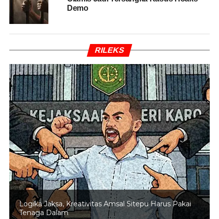
Demo
Biaya perpanjangan SIM mengacu pada aturan dalam
Peraturan Pemerintah Nomor 60 Tahun 2016 tentang
Penerimaan Negara Bukan Pajak (PNBP).
RILEKS
Rinciannya sebagai berikut:
Perpanjangan
SIM A
: Rp80.000
Perpanjangan
SIM C
: Rp75.000
Perlu diketahui, jika masa berlaku SIM sudah habis, maka
pemohon harus membuat SIM baru di Satpas.
Syarat Perpanjangan SIM
Untuk melakukan perpanjangan SIM A atau SIM C
melalui layanan SIM Keliling, masyarakat perlu
menyiapkan beberapa dokumen berikut:
Logika Jaksa, Kreativitas Amsal Sitepu Harus Pakai
Tenaga Dalam