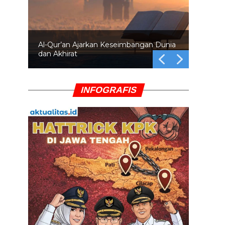
Al-Qur’an Ajarkan Keseimbangan Dunia
dan Akhirat
INFOGRAFIS