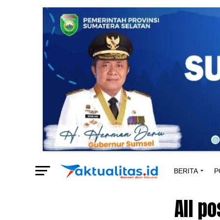
BERITA
P
All p