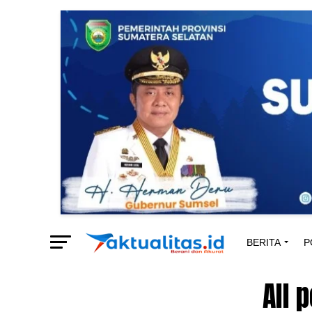
BERITA
P
All 