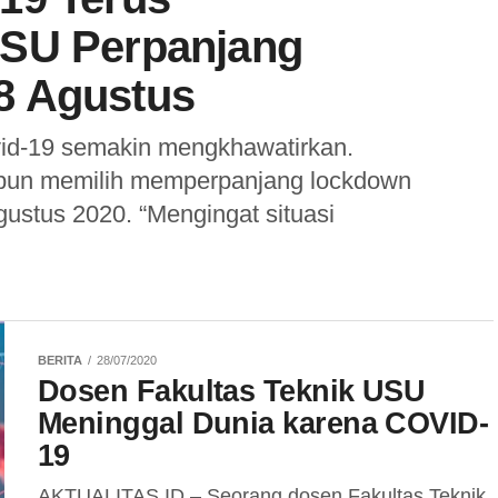
USU Perpanjang
8 Agustus
d-19 semakin mengkhawatirkan.
 pun memilih memperpanjang lockdown
ustus 2020. “Mengingat situasi
BERITA
28/07/2020
Dosen Fakultas Teknik USU
Meninggal Dunia karena COVID-
19
AKTUALITAS.ID – Seorang dosen Fakultas Teknik