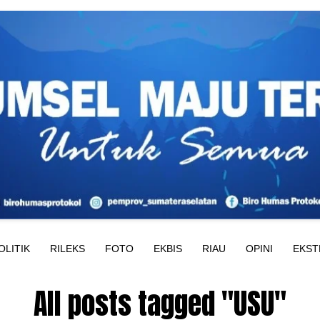
OLITIK
RILEKS
FOTO
EKBIS
RIAU
OPINI
EKST
All posts tagged "USU"