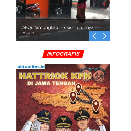
Al-Qur’an Ungkap Proses Turunnya
Hujan
INFOGRAFIS