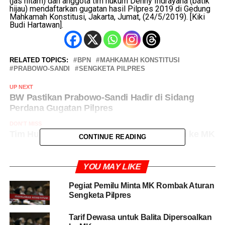
(jas hitam) dan anggota tim hukum Denny Indrayana (batik
hijau) mendaftarkan gugatan hasil Pilpres 2019 di Gedung
Mahkamah Konstitusi, Jakarta, Jumat, (24/5/2019). [Kiki
Budi Hartawan].
Image 1 of 4
RELATED TOPICS:
BPN
MAHKAMAH KONSTITUSI
PRABOWO-SANDI
SENGKETA PILPRES
UP NEXT
BW Pastikan Prabowo-Sandi Hadir di Sidang
Perdana Gugatan Pilpres
DON'T MISS
Tim Hukum BPN Resmi Daftarkan Gugatan ke MK
CONTINUE READING
YOU MAY LIKE
Pegiat Pemilu Minta MK Rombak Aturan
Sengketa Pilpres
Tarif Dewasa untuk Balita Dipersoalkan