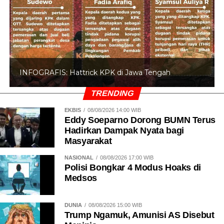
INFOGRAFIS: Hattrick KPK di Jawa Tengah
TRENDING
EKBIS
08/08/2026 14:00 WIB
Eddy Soeparno Dorong BUMN Terus
Hadirkan Dampak Nyata bagi
Masyarakat
NASIONAL
08/08/2026 17:00 WIB
Polisi Bongkar 4 Modus Hoaks di
Medsos
DUNIA
08/08/2026 15:00 WIB
Trump Ngamuk, Amunisi AS Disebut