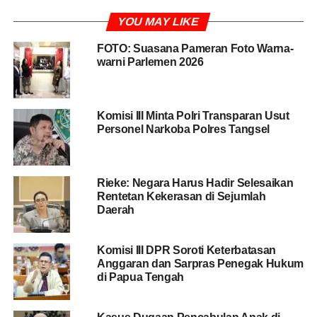
solusinya.
YOU MAY LIKE
“Dan yang paling terpenting adalah pengalaman. Bangsa
FOTO: Suasana Pameran Foto Warna-
ini adalah bangsa besar, membutuhkan figur yang sudah
warni Parlemen 2026
jelas track recordnya dan berpengalaman. Oleh sebab itu,
Cak Imin sangat ideal menjadi ketua MPR RI,” kata dia
kepada wartawan di Jakarta, Sabtu (20/7/2019).
Komisi III Minta Polri Transparan Usut
Personel Narkoba Polres Tangsel
BACA JUGA
Komisi III DPR: Kedudukan Polri
Harus Tetap di Bawah Presiden
Rieke: Negara Harus Hadir Selesaikan
Rentetan Kekerasan di Sejumlah
Dihubungi secara terpisah, menurut peneliti Lembaga
Daerah
Ilmu Pengetahuan Indonesia (LIPI), Prof Lili Romli, saat
ini Indonesia menghadapi dua tantangan, yaitu
Komisi III DPR Soroti Keterbatasan
menguatnya radikalisasi agama dan deideologisasi
Anggaran dan Sarpras Penegak Hukum
Pancasila. “Persoalan kita itu ya radikalisasi agama dan
di Papua Tengah
deideologisasi Pancasila,” kata Lili.