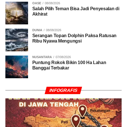
OASE
08/08/2026
Salah Pilih Teman Bisa Jadi Penyesalan di
Akhirat
RELATED TOPICS:
DPR RI
GERINDRA
PKB
UP NEXT
Surat Perombakan DPP Ke Kememkumham
DUNIA
08/08/2026
Serangan Topan Dolphin Paksa Ratusan
Berpotensi Konflik di Golkar
Ribu Nyawa Mengungsi
DON'T MISS
Namanya Masuk Bursa Caketum PPP, Syafruddin
Pilih DMI
NUSANTARA
07/08/2026
Puntung Rokok Bikin 100 Ha Lahan
Banggai Terbakar
INFOGRAFIS