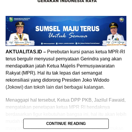
AKTUALITAS.ID –
Perebutan kursi panas ketua MPR-RI
terus bergulir menyusul pernyataan Gerindra yang akan
mendapatkan jatah Ketua Majelis Permusyawaratan
Rakyat (MPR). Hal itu tak lepas dari semangat
rekonsiliasi yang didorong Presiden Joko Widodo
(Jokowi) dan tokoh lain dari berbagai kalangan.
Menaggapi hal tersebut, Ketua DPP PKB, Jazilul Fawaid,
mengatakan penetapan ketua MPR RI hendaknya
berdasarkan figur kebutuhan bangsa ini, hal itu akan lebih
mudah diterima masyarakat, karena kebutuhan
CONTINUE READING
masyarakat adalah persoalan bangsa ini bisa ditemukan