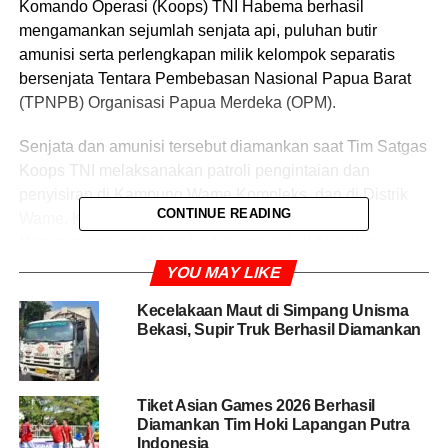
Komando Operasi (Koops) TNI Habema berhasil
mengamankan sejumlah senjata api, puluhan butir
amunisi serta perlengkapan milik kelompok separatis
bersenjata Tentara Pembebasan Nasional Papua Barat
(TPNPB) Organisasi Papua Merdeka (OPM).
Senjata dan amunisi tersebut diamankan saat Tim Satgas
Koops TNI melaksanakan patroli pengintaian dan
penyisiran di Kampung Wame Kompleks, dan di Distrik
CONTINUE READING
Wame, Kabupaten Jayawijaya, Provinsi Papua
Pegunungan, pada hari kedua operasi, akhir pekan
kemarin.
YOU MAY LIKE
Kepala Penerangan (Kapen) Koops TNI Habema, Letkol
Kecelakaan Maut di Simpang Unisma
Bekasi, Supir Truk Berhasil Diamankan
Inf. M. Wirya Arthadiguna, mengatakan, Satgas Koops
TNI Habema akan terus melaksanakan patroli serta
penindakan keamanan secara terukur guna
Tiket Asian Games 2026 Berhasil
mempersempit ruang gerak kelompok separatis
Diamankan Tim Hoki Lapangan Putra
bersenjata OPM yang masih berupaya mengganggu
Indonesia