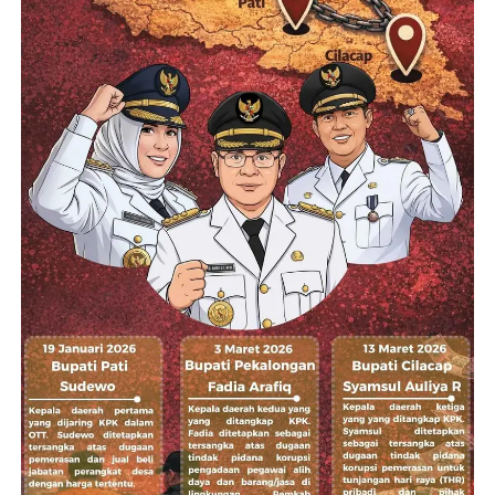
Palembang
DON'T MISS
Komplotan Penerbit Kartu SIM Ilegal Gunakan
Data Pribadi, Berhasil Dibekuk