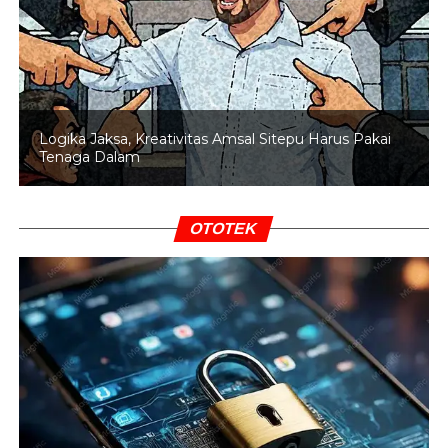
Saat melakukan penyisiran dan pembersihan di dalam
bangunan tersebut, personel menemukan sejumlah
barang yang diduga berkaitan dengan aktivitas kelompok
OPM.
Logika Jaksa, Kreativitas Amsal Sitepu Harus Pakai
Dari hasil patroli tersebut, personel mengamankan satu
Tenaga Dalam
pucuk senjata api campuran berupa pistol jenis airsoft
gun Omega buatan Tiongkok, satu pucuk senapan angin,
tujuh belas butir munisi kaliber 5,56 mm, tujuh butir munisi
OTOTEK
pistol kaliber 9 mm, satu butir munisi revolver kaliber 9
mm, serta sejumlah barang lainnya.
BACA JUGA
Tiket Asian Games 2026 Berhasil
Diamankan Tim Hoki Lapangan Putra Indonesia
Seluruh barang tersebut ditemukan di dalam sebuah tas
yang berada di lantai ruang tengah bangunan utama.