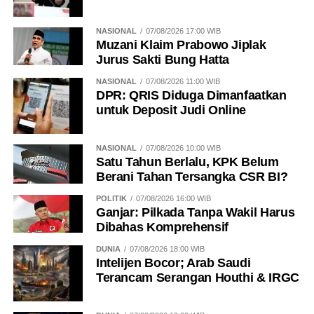
NASIONAL
07/08/2026 17:00 WIB
Muzani Klaim Prabowo Jiplak
Jurus Sakti Bung Hatta
NASIONAL
07/08/2026 11:00 WIB
DPR: QRIS Diduga Dimanfaatkan
untuk Deposit Judi Online
NASIONAL
07/08/2026 10:00 WIB
Satu Tahun Berlalu, KPK Belum
Berani Tahan Tersangka CSR BI?
POLITIK
07/08/2026 16:00 WIB
Ganjar: Pilkada Tanpa Wakil Harus
Dibahas Komprehensif
DUNIA
07/08/2026 18:00 WIB
Intelijen Bocor; Arab Saudi
Terancam Serangan Houthi & IRGC