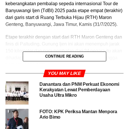
keberangkatan pembalap sepeda internasional Tour de
Banyuwangi Ijen (TdBI) 2025 pada etape empat (terakhir)
dari garis start di Ruang Terbuka Hijau (RTH) Maron
Genteng, Banyuwangi, Jawa Timur, Kamis (31/7/2025).
Etape terakhir dengan start dari RTH Maron Genteng dan
finis di Paltuding, Gunung Ijen ini akan menempuh jarak
150 kilometer dan para pembalap dari 24 negara itu akan
CONTINUE READING
dihadapkan pada tiga tanjakan mulai kategori 3 hingga
hors categorie (HC).
YOU MAY LIKE
“Saya menyampaikan apresiasi kepada Pemkab
Danantara dan PNM Perkuat Ekonomi
Banyuwangi dalam hal ini Bupati Ipuk Fiestiandani, Tour
Kerakyatan Lewat Pemberdayaan
de Banyuwangi Ijen yang ke-10 kalinya ini kembali
Usaha Ultra Mikro
sukses digelar,” kata Menpora Dito Ariotedjo (sapaan
akrabnya) sebelum melepas keberangkatan pembalap
FOTO: KPK Periksa Mantan Menpora
TdBI 2025 di garis start RTH Maron Genteng
Ario Bimo
Banyuwangi, Kamis.