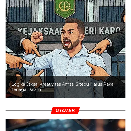
Hingga etape ketiga, Polkadot Jersey (raja tanjakan)
diraih oleh pembalap Italia Nicolo Pettiti (Swatt Club)
yang sukses menaklukkan jalur tanjakan pada dua etape
terakhir.
“Etape empat akan menjadi balapan yang sangat berat,
sudah pasti ini adalah etape paling sulit dari keseluruhan
balapan. Etape ini sekaligus menjadi yang paling penting
bagi kami untuk mempertahankan dan membawa pulang
jersi ini,” kata Pettiti.
Logika Jaksa, Kreativitas Amsal Sitepu Harus Pakai
Tenaga Dalam
Sementara itu, Bupati Banyuwangi Ipuk Fiestiandani
menambahkan, para pembalap harus menjaga stamina
dan tenaganya untuk menaklukkan tanjakan ekstrem di
OTOTEK
Ijen.
“Selama sepuluh tahun digelar, jalur tersebut menjadi rute