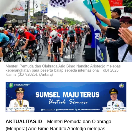
Menteri Pemuda dan Olahraga Ario Bimo Nandito Ariotedjo melepas
keberangkatan para peserta balap sepeda internasional TdBI 2025.
Kamis (31/7/2025). (Antara)
AKTUALITAS.ID
– Menteri Pemuda dan Olahraga
(Menpora) Ario Bimo Nandito Ariotedjo melepas