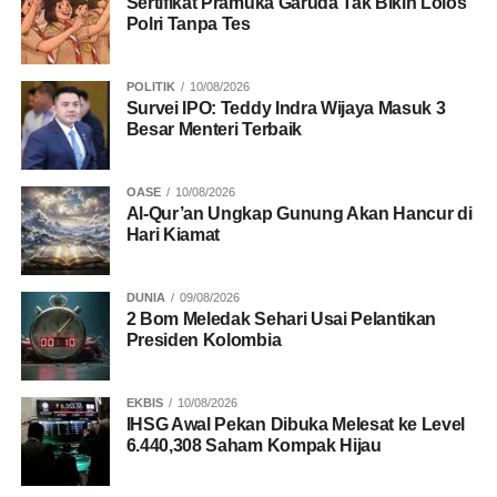
Sertifikat Pramuka Garuda Tak Bikin Lolos
Polri Tanpa Tes
POLITIK
10/08/2026
Survei IPO: Teddy Indra Wijaya Masuk 3
Besar Menteri Terbaik
OASE
10/08/2026
Al-Qur’an Ungkap Gunung Akan Hancur di
Hari Kiamat
DUNIA
09/08/2026
2 Bom Meledak Sehari Usai Pelantikan
Presiden Kolombia
EKBIS
10/08/2026
IHSG Awal Pekan Dibuka Melesat ke Level
6.440,308 Saham Kompak Hijau