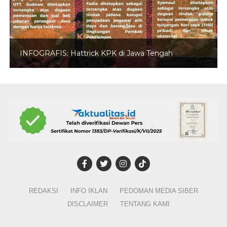
INFOGRAFIS: Hattrick KPK di Jawa Tengah
REDAKSI
INFO IKLAN
PEDOMAN MEDIA SIBER
DISCLAIMER
TENTANG KAMI