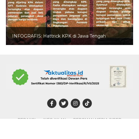
INFOGRAFIS: Hattrick KPK di Jawa Tengah
REDAKSI
INFO IKLAN
PEDOMAN MEDIA SIBER
DISCLAIMER
TENTANG KAMI