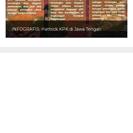
INFOGRAFIS: Hattrick KPK di Jawa Tengah
REDAKSI
INFO IKLAN
PEDOMAN MEDIA SIBER
DISCLAIMER
TENTANG KAMI