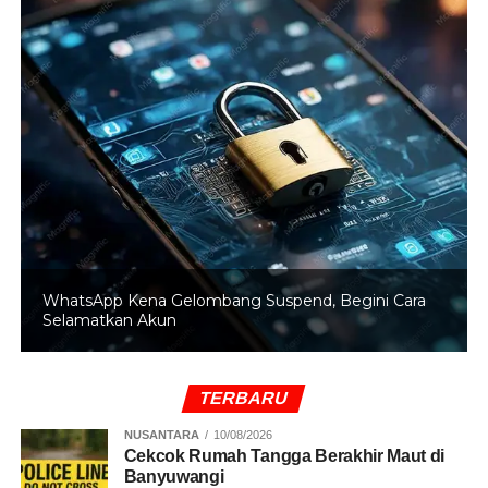
PPD Diduga Manipulasi 1.100 Surat Suara untuk
Paslon 03
Program SKALA yang direncanakan berjalan hingga
2030 ini bertujuan memastikan layanan dasar
menjangkau kelompok rentan, termasuk penyandang
disabilitas, lansia, serta ibu dan anak.
Petrarca juga menyebutkan bahwa pemerintah daerah
sebenarnya memiliki peluang untuk mendapatkan insentif
tambahan di luar dana Otsus reguler jika mampu
WhatsApp Kena Gelombang Suspend, Begini Cara
menunjukkan kedisiplinan dan performa tata kelola yang
Selamatkan Akun
baik.
(Ahmad)
TERBARU
NUSANTARA
10/08/2026
Cekcok Rumah Tangga Berakhir Maut di
Banyuwangi
RELATED TOPICS:
ATURAN ANGGARAN
DORONG REVISI