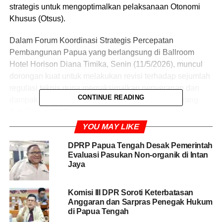
strategis untuk mengoptimalkan pelaksanaan Otonomi
Khusus (Otsus).
Dalam Forum Koordinasi Strategis Percepatan
Pembangunan Papua yang berlangsung di Ballroom
Hotel Horison Diana Timika, Senin (11/5/2026), muncul
dorongan kuat untuk melakukan revisi terhadap sejumlah
regulasi teknis guna memaksimalkan penyerapan dan
CONTINUE READING
dampak dana Otsus bagi masyarakat, terutama Orang
Asli Papua (OAP).
YOU MAY LIKE
Pj Sekda Papua Tengah, dr. Silwanus Sumule, yang juga
menjabat sebagai Ketua Panitia, mengungkapkan bahwa
DPRP Papua Tengah Desak Pemerintah
Evaluasi Pasukan Non-organik di Intan
pertemuan tingkat pimpinan telah menghasilkan
Jaya
komitmen bersama yang ditandatangani oleh para
Gubernur, Wakil Gubernur, MRP, dan DPRP.
Komisi III DPR Soroti Keterbatasan
Anggaran dan Sarpras Penegak Hukum
Salah satu poin krusial yang dibahas adalah peluang
di Papua Tengah
revisi terhadap Undang-Undang Otsus serta aturan