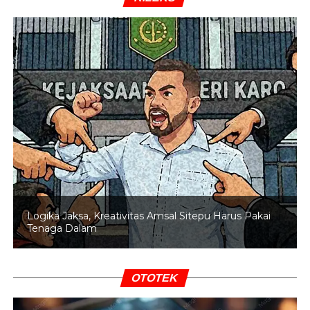
Menutup hari pertama koordinasi, dr. Silwanus
menegaskan bahwa kunci keberhasilan Otsus ke depan
adalah kolaborasi lintas sektor.
“Kita tidak bisa jalan sendiri. Kata kuncinya adalah
kolaborasi antara pemerintah pusat dan daerah untuk
mempertajam kesepakatan teknis yang akan menjadi
pedoman pelaksanaan di lapangan,” ujarnya.
Selain mengenai regulasi, penguatan tata kelola data
menjadi prioritas. Team Leader SKALA (Sinergi dan
Kolaborasi untuk Akselerasi Layanan Dasar), Petrarca
Karetji, menjelaskan bahwa kolaborasi antara pemerintah
Indonesia dan Australia ini fokus pada tiga pilar utama:
Logika Jaksa, Kreativitas Amsal Sitepu Harus Pakai
Tenaga Dalam
partisipasi masyarakat, penyediaan data sosial ekonomi
terpilah bagi OAP, serta sinergi tata kelola antara pusat
dan daerah.
OTOTEK
BACA JUGA
Tim Hukum Maximus-Peggi: Oknum