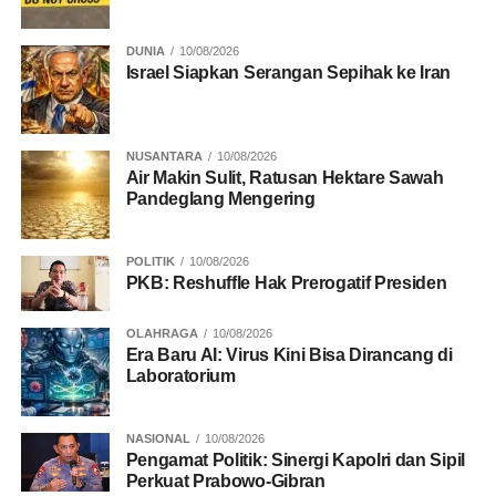
FORUM OTSUS PAPUA
PAPUA TENGAH
PENGUATAN LAYANAN DASR
DUNIA
10/08/2026
Israel Siapkan Serangan Sepihak ke Iran
UP NEXT
Hari Kedua Forum Strategis Papua Fokus
Matangkan Langkah Teknis dan 12 Poin
Komitmen Timika
NUSANTARA
10/08/2026
Air Makin Sulit, Ratusan Hektare Sawah
DON'T MISS
Pandeglang Mengering
Krisis Fiskal dan Reorientasi Pembangunan
Papua
POLITIK
10/08/2026
PKB: Reshuffle Hak Prerogatif Presiden
OLAHRAGA
10/08/2026
Era Baru AI: Virus Kini Bisa Dirancang di
Laboratorium
NASIONAL
10/08/2026
Pengamat Politik: Sinergi Kapolri dan Sipil
Perkuat Prabowo-Gibran