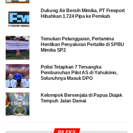
turunannya, seperti Peraturan Pemerintah (PP) 106 dan
Peraturan Menteri Keuangan (PMK) Nomor 33.
Dukung Air Bersih Mimika, PT Freeport
Hibahkan 1.724 Pipa ke Pemkab
BACA JUGA
Komisi III DPR Soroti Keterbatasan
Anggaran dan Sarpras Penegak Hukum di Papua
Temukan Pelanggaran, Pertamina
Tengah
Hentikan Penyaluran Pertalite di SPBU
Mimika SP2
“Ruang revisi itu diberikan kepada kita. Diharapkan
usulan perubahan ini muncul langsung dari aspirasi
Polisi Tetapkan 7 Tersangka
Pembunuhan Pilot AS di Yahukimo,
asosiasi dan pemerintah daerah di Papua untuk
Seluruhnya Masuk DPO
kemudian diusulkan ke pusat,” ujar dr. Silwanus.
Ia menekankan bahwa meski sejumlah menteri
Kelompok Bersenjata di Papua Diajak
berhalangan hadir, kehadiran perwakilan kementerian
Tempuh Jalan Damai
tetap memberikan substansi yang kuat untuk
menindaklanjuti arahan Presiden dan hasil pertemuan
dengan kementerian keuangan sebelumnya.
RILEKS