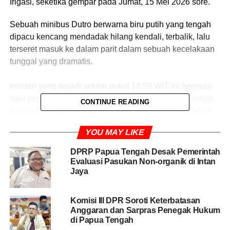
Irigasi, seketika gempar pada Jumat, 15 Mei 2026 sore.
Sebuah minibus Dutro berwarna biru putih yang tengah
dipacu kencang mendadak hilang kendali, terbalik, lalu
terseret masuk ke dalam parit dalam sebuah kecelakaan
tunggal yang dramatis.
Insiden yang terjadi sekitar pukul 14.59 WIT ini bermula
saat pengemudi berinisial SYW memacu kendaraannya
CONTINUE READING
dari arah lampu merah pertigaan Jalan WR Soepratman
menuju perempatan Pohon Jomblo.
YOU MAY LIKE
Petaka datang saat minibus tersebut mencoba menyalip
DPRP Papua Tengah Desak Pemerintah
kendaraan di depannya dengan kecepatan tinggi.
Evaluasi Pasukan Non-organik di Intan
Jaya
Kasi Humas Polres Mimika, Iptu Hempy Ona,
mengonfirmasi bahwa Satlantas telah melakukan olah
Komisi III DPR Soroti Keterbatasan
Tempat Kejadian Perkara (TKP). Faktor kecepatan
Anggaran dan Sarpras Penegak Hukum
menjadi sorotan utama dalam kecelakaan ini.
di Papua Tengah