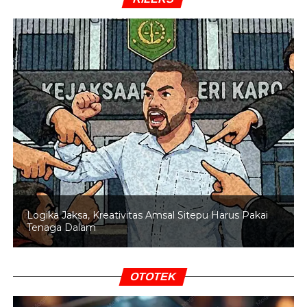
Polisi kembali mengingatkan para pengendara bahwa
kecepatan tinggi di jalur padat seperti kawasan Irigasi
sering kali berakhir dengan konsekuensi fatal, terutama
saat memaksakan diri untuk menyalip.
(Ahmad)
RELATED TOPICS:
GAGAL NYALIP
MINIBUS TERJUN KE PARIT IRIGASI
PAPUA TENGAH
Logika Jaksa, Kreativitas Amsal Sitepu Harus Pakai
Tenaga Dalam
UP NEXT
Hujan Gol, SMA Negeri 5 Gulung SMA Advent 4-0
DON'T MISS
OTOTEK
Timika Jadi Tuan Rumah Perdana Miss Bintang
Indonesia Papua Tengah & Maluku