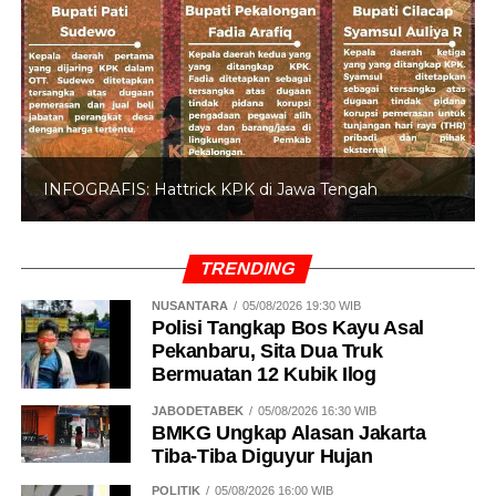
INFOGRAFIS: Hattrick KPK di Jawa Tengah
TRENDING
NUSANTARA
05/08/2026 19:30 WIB
Polisi Tangkap Bos Kayu Asal
Pekanbaru, Sita Dua Truk
Bermuatan 12 Kubik Ilog
JABODETABEK
05/08/2026 16:30 WIB
BMKG Ungkap Alasan Jakarta
Tiba-Tiba Diguyur Hujan
POLITIK
05/08/2026 16:00 WIB