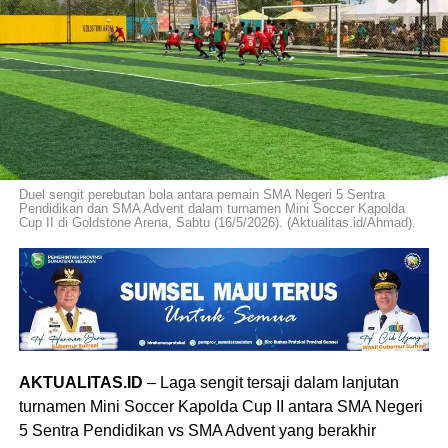
Duel sengit perebutan bola antara pemain SMA Negeri 5 Sentra
Pendidikan dan SMA Advent dalam turnamen Mini Soccer Kapolda
Cup II di Goldstone Arena, Sabtu (16/5/2026). (Aktualitas.id/Ahmad).
AKTUALITAS.ID
– Laga sengit tersaji dalam lanjutan
turnamen Mini Soccer Kapolda Cup II antara SMA Negeri
5 Sentra Pendidikan vs SMA Advent yang berakhir