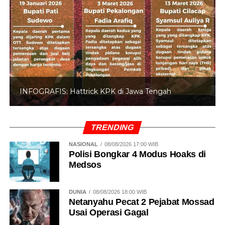
INFOGRAFIS: Hattrick KPK di Jawa Tengah
TRENDING
NASIONAL
08/08/2026 17:00 WIB
Polisi Bongkar 4 Modus Hoaks di
Medsos
DUNIA
08/08/2026 18:00 WIB
Netanyahu Pecat 2 Pejabat Mossad
Usai Operasi Gagal