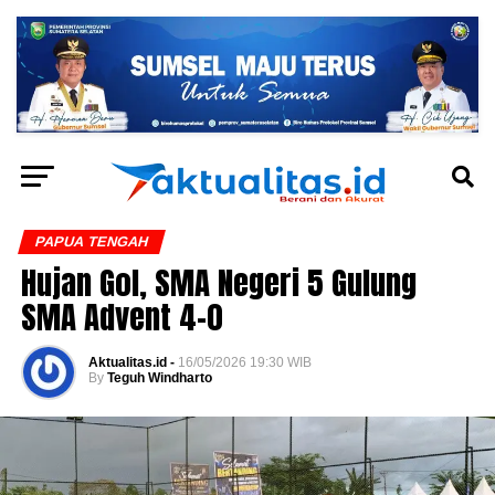
PAPUA TENGAH
Hujan Gol, SMA Negeri 5 Gulung
SMA Advent 4-0
Aktualitas.id -
16/05/2026 19:30 WIB
By
Teguh Windharto