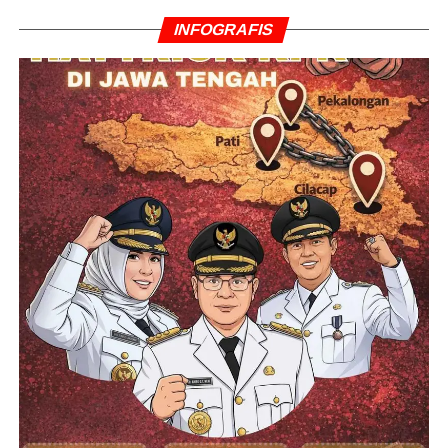
INFOGRAFIS