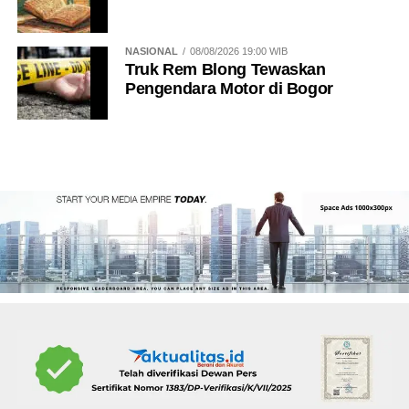
NASIONAL
08/08/2026 19:00 WIB
Truk Rem Blong Tewaskan
Pengendara Motor di Bogor