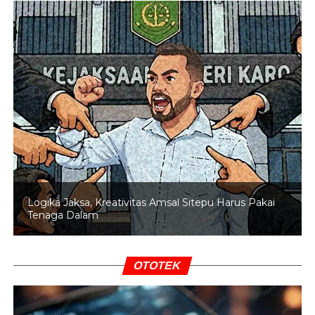
penyaluran energi dengan optimal serta memastikan
ketersediaan Pertalite bagi masyarakat tetap terjaga,”
katanya.
(Purnomo)
RELATED TOPICS:
PERTALITE
PERTAMINA
SPBU
STOK BBM
STOK BBM INDONESIA
UP NEXT
Daftar Harga Sembako Terbaru yang Bikin Isi
Rekening Ludes dalam Sekejap
DON'T MISS
Logika Jaksa, Kreativitas Amsal Sitepu Harus Pakai
Harga Emas Antam Sentuh Rp2,711 Juta per
Tenaga Dalam
Gram
OTOTEK