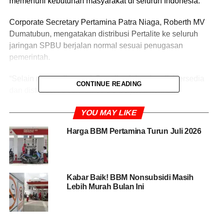
memenuhi kebutuhan masyarakat di seluruh Indonesia.
Corporate Secretary Pertamina Patra Niaga, Roberth MV
Dumatubun, mengatakan distribusi Pertalite ke seluruh
jaringan SPBU berjalan normal sesuai penugasan
pemerintah.
“Selain memastikan stok Pertalite dalam kondisi tersedia
CONTINUE READING
dan distribusi ke seluruh SPBU berjalan normal,
Pertamina Patra Niaga juga terus melakukan
YOU MAY LIKE
pemantauan secara real-time terhadap kondisi stok dan
penyaluran BBM di seluruh wilayah agar kebutuhan
Harga BBM Pertamina Turun Juli 2026
masyarakat dapat terpenuhi dengan baik,” kata Roberth,
Sabtu (13/6/2026).
Menurutnya, Pertamina memiliki dukungan infrastruktur
Kabar Baik! BBM Nonsubsidi Masih
energi yang tersebar dari Sabang hingga Merauke.
Lebih Murah Bulan Ini
Jaringan tersebut mencakup terminal BBM, fasilitas
penyimpanan, armada distribusi, hingga sistem
pemantauan terpadu.