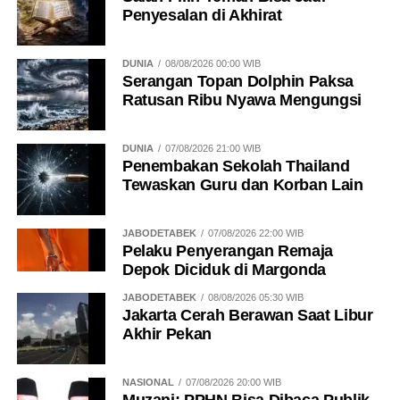
Penyesalan di Akhirat
DUNIA
08/08/2026 00:00 WIB
Serangan Topan Dolphin Paksa
Ratusan Ribu Nyawa Mengungsi
DUNIA
07/08/2026 21:00 WIB
Penembakan Sekolah Thailand
Tewaskan Guru dan Korban Lain
JABODETABEK
07/08/2026 22:00 WIB
Pelaku Penyerangan Remaja
Depok Diciduk di Margonda
JABODETABEK
08/08/2026 05:30 WIB
Jakarta Cerah Berawan Saat Libur
Akhir Pekan
NASIONAL
07/08/2026 20:00 WIB
Muzani: PPHN Bisa Dibaca Publik