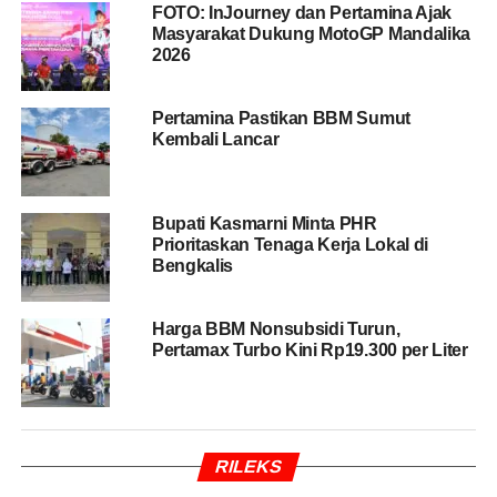
FOTO: InJourney dan Pertamina Ajak
Masyarakat Dukung MotoGP Mandalika
2026
BACA JUGA
Jika Premium Dihapus, Edy
Rahmayadi Minta Pertamina Ada BBM Seharga
Sama
Pertamina Pastikan BBM Sumut
Kembali Lancar
Sistem logistik yang terintegrasi, lanjut Roberth
memungkinkan perusahaan merespons cepat apabila
Bupati Kasmarni Minta PHR
terjadi peningkatan permintaan di wilayah tertentu.
Prioritaskan Tenaga Kerja Lokal di
Bengkalis
“Jika terdapat peningkatan kebutuhan di suatu wilayah,
kami telah menyiapkan skema penguatan distribusi agar
Harga BBM Nonsubsidi Turun,
pasokan tetap terjaga,” ujarnya.
Pertamax Turbo Kini Rp19.300 per Liter
Roberth mengatakan koordinasi terus dilakukan dengan
unit operasi di delapan regional untuk memastikan
pelayanan energi kepada masyarakat tetap optimal.
RILEKS
“Pertamina Patra Niaga akan terus menjalankan tugas