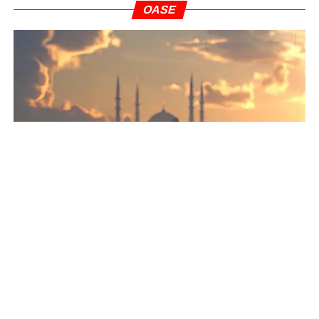
OASE
Al-Qur’an Ajarkan Keseimbangan Dunia dan Akhirat
INFOGRAFIS