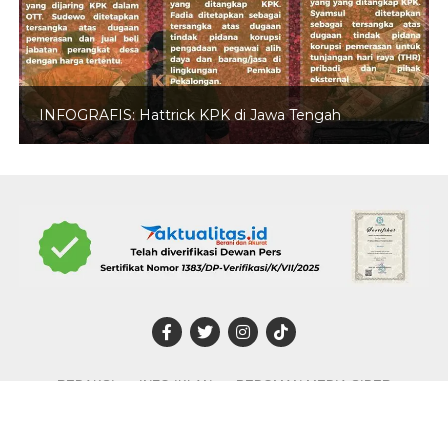
INFOGRAFIS: Hattrick KPK di Jawa Tengah
REDAKSI
INFO IKLAN
PEDOMAN MEDIA SIBER
DISCLAIMER
TENTANG KAMI