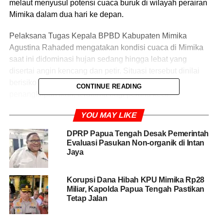
melaut menyusul potensi cuaca buruk di wilayah perairan
Mimika dalam dua hari ke depan.
Pelaksana Tugas Kepala BPBD Kabupaten Mimika
Agustina Rahaded mengatakan kondisi cuaca di Mimika
saat ini didominasi hujan sedang hingga lebat yang
disertai angin kencang dan petir. Situasi tersebut dinilai
berisiko mengganggu aktivitas pelayaran dan
CONTINUE READING
penangkapan ikan, terutama bagi perahu kecil.
YOU MAY LIKE
“Kondisi cuaca ini berisiko mengganggu keselamatan
pelayaran dan aktivitas penangkapan ikan di perairan
DPRP Papua Tengah Desak Pemerintah
Mimika,” kata Agustina dalam laporan kesiapsiagaan
Evaluasi Pasukan Non-organik di Intan
Pusdalops BPBD Mimika, Minggu (31/05/2026).
Jaya
BPBD Mimika mencatat angin kencang di wilayah laut
Korupsi Dana Hibah KPU Mimika Rp28
memicu kenaikan tinggi gelombang serta memperkuat
Miliar, Kapolda Papua Tengah Pastikan
arus laut dan arus muara sungai melebihi kondisi normal.
Tetap Jalan
Hujan lebat juga berpotensi menurunkan jarak pandang