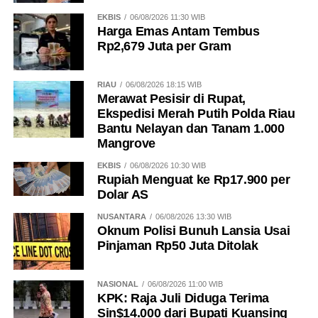
EKBIS
06/08/2026 11:30 WIB
Harga Emas Antam Tembus
Rp2,679 Juta per Gram
RIAU
06/08/2026 18:15 WIB
Merawat Pesisir di Rupat,
Ekspedisi Merah Putih Polda Riau
Bantu Nelayan dan Tanam 1.000
Mangrove
EKBIS
06/08/2026 10:30 WIB
Rupiah Menguat ke Rp17.900 per
Dolar AS
NUSANTARA
06/08/2026 13:30 WIB
Oknum Polisi Bunuh Lansia Usai
Pinjaman Rp50 Juta Ditolak
NASIONAL
06/08/2026 11:00 WIB
KPK: Raja Juli Diduga Terima
Sin$14.000 dari Bupati Kuansing