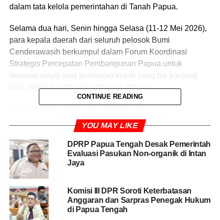
dalam tata kelola pemerintahan di Tanah Papua.
Selama dua hari, Senin hingga Selasa (11-12 Mei 2026),
para kepala daerah dari seluruh pelosok Bumi
Cenderawasih berkumpul dalam Forum Koordinasi
Strategis Percepatan Pembangunan Papua untuk
meramu solusi atas persoalan klasik yang tak kunjung
usai: efektivitas Otonomi Khusus (Otsus).
CONTINUE READING
Gubernur Papua Tengah, Meki Fritz Nawipa, yang
bertindak sebagai tuan rumah, menegaskan bahwa ego
YOU MAY LIKE
sektoral antarprovinsi harus dilebur demi kepentingan
Orang Asli Papua (OAP).
DPRP Papua Tengah Desak Pemerintah
Evaluasi Pasukan Non-organik di Intan
Jaya
“Kita orang Papua harus membuat satu budaya untuk
taat, tapi semua untuk kepentingan OAP. Saya Gubernur
Papua Tengah tidak boleh hanya berpikir tentang wilayah
Komisi III DPR Soroti Keterbatasan
Anggaran dan Sarpras Penegak Hukum
saya sendiri, tapi harus memikirkan Papua secara utuh,”
di Papua Tengah
tegas Meki saat menutup forum, Selasa malam.