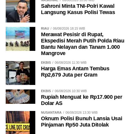
Puan: RUU Pemilu Masih Cari Titik Temu
NASIONAL
06/08/2026 10:00 WIB
Sahroni Minta TNI-Polri Kawal
DON'T MISS
Langsung Kasus Polisi Tewas
Gus Khozin: Pengalihan RUU Pemilu Bisa
Ganggu Persiapan Pemilu 2029
RIAU
06/08/2026 18:15 WIB
Merawat Pesisir di Rupat,
Ekspedisi Merah Putih Polda Riau
Bantu Nelayan dan Tanam 1.000
Mangrove
EKBIS
06/08/2026 11:30 WIB
Harga Emas Antam Tembus
Rp2,679 Juta per Gram
EKBIS
06/08/2026 10:30 WIB
Rupiah Menguat ke Rp17.900 per
Dolar AS
NUSANTARA
06/08/2026 13:30 WIB
Oknum Polisi Bunuh Lansia Usai
Pinjaman Rp50 Juta Ditolak