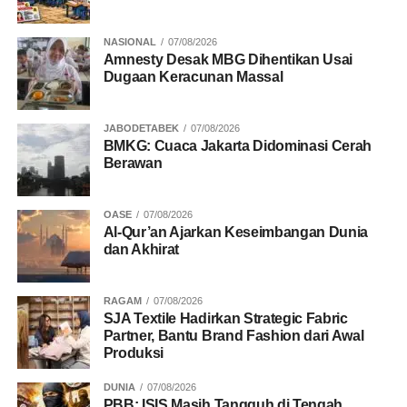
Selain itu, percepatan penyelesaian Perdasus, Perdasi,
NASIONAL
07/08/2026
serta revisi PP Nomor 54 Tahun 2004 tentang MRP
Amnesty Desak MBG Dihentikan Usai
Dugaan Keracunan Massal
menjadi prioritas agar payung hukum kebijakan Otsus
lebih adaptif.
JABODETABEK
07/08/2026
BMKG: Cuaca Jakarta Didominasi Cerah
Moratorium Alasan Keamanan bagi Aparatur Sipil
Berawan
Terdapat sorotan tajam terhadap kinerja guru dan
tenaga medis di pedalaman yang kerap
menjadikan faktor keamanan sebagai alasan
OASE
07/08/2026
Al-Qur’an Ajarkan Keseimbangan Dunia
untuk meninggalkan tempat tugas.
dan Akhirat
Forum menegaskan perlunya ketegasan dalam tata
kelola SDM. Pembangunan “Papua Sehat” dan “Papua
RAGAM
07/08/2026
Cerdas” mustahil tercapai jika aparatur sipil hanya
SJA Textile Hadirkan Strategic Fabric
menuntut gaji tanpa kehadiran fisik di wilayah tugas.
Partner, Bantu Brand Fashion dari Awal
Produksi
Pembentukan Sekretariat Bersama dan
DUNIA
07/08/2026
Pemerataan Ekonomi
PBB: ISIS Masih Tangguh di Tengah