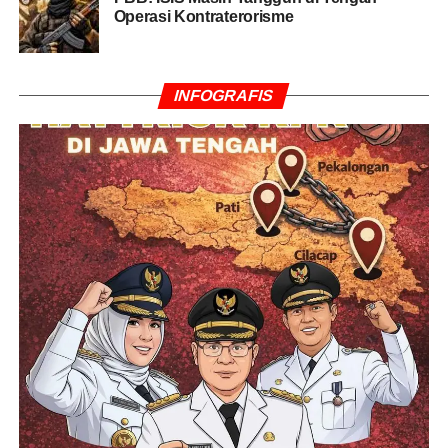
Operasi Kontraterorisme
Sebagai tindak lanjut, para gubernur sepakat
membentuk Sekretariat Bersama (Sekber) untuk
mengawal rekomendasi forum.
INFOGRAFIS
BACA JUGA
Sumur Bor Pertama Hadir di
Kampung Keakwa, Warga Tak Lagi Bergantung
pada Air Hujan
Selain itu, forum ini diputuskan akan digilir ke provinsi-
provinsi baru (DOB) seperti Sorong (Papua Barat Daya),
Merauke (Papua Selatan), dan Wamena (Papua
Pegunungan) guna menstimulus pergerakan ekonomi
lokal di wilayah-wilayah tersebut.
Pertemuan ini bukan sekadar seremoni. Di tengah
bayang-bayang tantangan integritas, Meki Fritz Nawipa
memberikan catatan penutup yang menohok bagi para
sejawatnya.