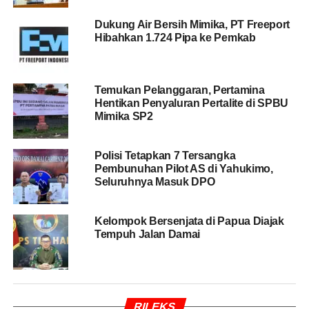
Dari pertemuan intensif tersebut, setidaknya muncul
Dukung Air Bersih Mimika, PT Freeport
enam poin krusial yang disepakati sebagai agenda
Hibahkan 1.724 Pipa ke Pemkab
strategis nasional bagi Papua ke depan:
Validasi Data melalui Sensus Orang Asli Papua
Temukan Pelanggaran, Pertamina
Hentikan Penyaluran Pertalite di SPBU
Salah satu isu paling fundamental yang disorot
Mimika SP2
adalah karut-marut data kependudukan. Meki
mencontohkan adanya lonjakan fiktif data siswa di
sebuah PAUD yang naik 1.000 orang dalam
Polisi Tetapkan 7 Tersangka
Pembunuhan Pilot AS di Yahukimo,
sebulan demi mengejar anggaran.
Seluruhnya Masuk DPO
BACA JUGA
Polisi Dalami Penyebab
Kelompok Bersenjata di Papua Diajak
Meninggalnya Seorang Wanita di Belakang
Tempuh Jalan Damai
Grapari Timika
Forum menyepakati pelaksanaan Sensus OAP sebagai
basis tunggal perencanaan dan penganggaran. Tanpa
RILEKS