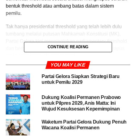
bentuk threshold atau ambang batas dalam sistem
pemilu.
Tak hanya presidential threshold yang telah lebih dulu
tumbang melalui putusan Mahkamah Konstitusi (MK),
Partai Gelora kini menginginkan parliamentary threshold
CONTINUE READING
dan berbagai ambang batas politik lainnya ikut dihapus
dari sistem kepemiluan nasional.
YOU MAY LIKE
Ketua Umum Partai Gelora, Anis Matta, menegaskan
bahwa demokrasi Indonesia harus membuka ruang yang
Partai Gelora Siapkan Strategi Baru
untuk Pemilu 2029
setara bagi seluruh kekuatan politik tanpa diskriminasi
melalui berbagai syarat ambang batas.
Dukung Koalisi Permanen Prabowo
untuk Pilpres 2029, Anis Matta: Ini
“Memperjuangkan dihapuskannya segala bentuk
Wujud Kesuksesan Kepemimpinan
threshold, baik untuk pusat maupun daerah,
sebagaimana threshold untuk pilpres sudah dihapus,”
Waketum Partai Gelora Dukung Penuh
tegas Anis Matt dengan nada menggelegar usai acara
Wacana Koalisi Permanen
Bimtek II Partai Gelora di Petojo, Jakarta, Sabtu