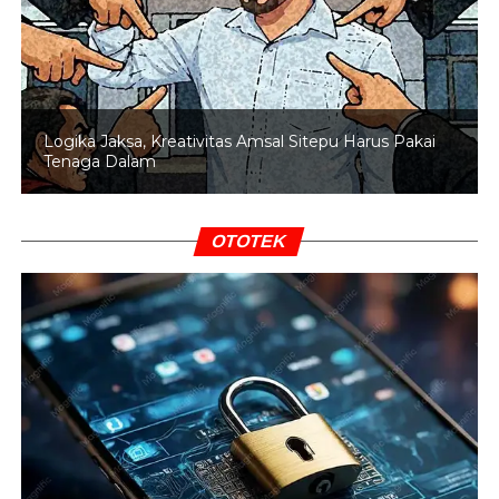
baru memperoleh representasi politik.
Gelora menilai jutaan suara rakyat selama ini berpotensi
terbuang sia-sia akibat aturan ambang batas yang
membuat suara pemilih tidak terkonversi menjadi kursi
Logika Jaksa, Kreativitas Amsal Sitepu Harus Pakai
parlemen.
Tenaga Dalam
Jika gagasan ini benar-benar diwujudkan dalam revisi
Undang-Undang Pemilu, peta politik Indonesia
OTOTEK
berpotensi berubah secara fundamental. Partai-partai
kecil yang selama ini kesulitan menembus parlemen bisa
memperoleh peluang jauh lebih besar untuk masuk
Senayan.
BACA JUGA
Bahas Perjuangan Islam, Partai
Gelora Temui Ketum Muhammadiyah
Di sisi lain, langkah tersebut juga memunculkan