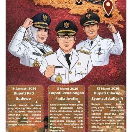
UP NEXT
Deddy Sitorus Jokowi Sudah Dipecat dari PDIP
DON'T MISS
Guntur Romli: Jokowi Dipecat Bersama Gibran
dan Bobby dari PDIP