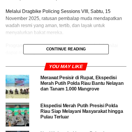
Melalui Dragbike Policing Sessions VIII, Sabtu, 15
November 2025, ratusan pembalap muda mendapatkan
wadah resmi yang aman, tertib, dan layak untuk
menyalurkan bakat mereka.
Program ajang penyaluran hobi para remaja ini dinilai
CONTINUE READING
dapat mencegah aksi balapan liar di jalanan.
Pada gelaran kedelapan ini, antusiasme peserta
YOU MAY LIKE
meningkat drastis. Tercatat 270 pembalap resmi terdaftar
Merawat Pesisir di Rupat, Ekspedisi
untuk adu kecepatan di lintasan Sirkuit Sport Center
Merah Putih Polda Riau Bantu Nelayan
Stadion Rumbai. Jumlah penonton pun mencapai lebih
dan Tanam 1.000 Mangrove
dari 8.000 orang, menunjukkan tingginya animo
masyarakat terhadap ajang ini.
Ekspedisi Merah Putih Presisi Polda
Riau Siap Melayani Masyarakat hingga
Kegiatan ini juga memberikan dampak ekonomi positif.
Pulau Terluar
Jumlah pedagang UMKM meningkat hingga 100 persen,
dimana seluruh pedagang difasilitasi untuk berjualan