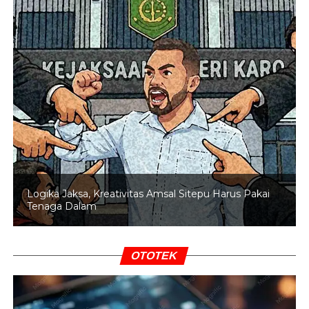
6. Ninja Sunmori
7. Matic STD 110 cc
8. Matic STD 125–160 cc
9. RX King 135 cc Sunmori
10. Sport 250 cc (2/4 Silinder)
Menjelang Operasi Zebra Lancang Kuning 2025,
Logika Jaksa, Kreativitas Amsal Sitepu Harus Pakai
Dirlantas Polda Riau Kombes Pol Taufiq Lukman
Tenaga Dalam
Nurhidayat bersama Pejabat Utama Polda Riau,
Ditlantas, serta instansi terkait menyampaikan apresiasi
setinggi-tingginya kepada panitia, peserta, dan seluruh
OTOTEK
pihak yang berkontribusi dalam kesuksesan kegiatan ini.
Tampak hadir pula Kepala Cabang Jasa Raharja Riau M.
Hidayat, Kepala Dinas Perhubungan Provinsi Riau, serta