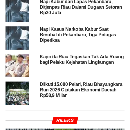
Napi Kabur dari Lapas Pekanbaru,
tanpa dipungut biaya. Area parkir bagi pengunjung pun
Ditjenpas Riau Dalami Dugaan Setoran
disediakan gratis.
Rp30 Juta
BACA JUGA
Dukung Efisiensi Energi Nasional,
Napi Kasus Narkoba Kabur Saat
Polda Riau Terapkan Skema Kerja Fleksibel Tanpa
Berobat di Pekanbaru, Tiga Petugas
Diperiksa
Ganggu Layanan Publik
Kapolda Riau Tegaskan Tak Ada Ruang
Adapun kelas yang dipertandingkan pada Dragbike
bagi Pelaku Kejahatan Lingkungan
Policing Sessions VIII meliputi:
1. Bebek 2 Tak 120 cc
Diikuti 15.080 Pelari, Riau Bhayangkara
Run 2026 Ciptakan Ekonomi Daerah
2. Bebek 4 Tak Campuran
Rp58,9 Miliar
3. Matic 130 cc STD (MP7)
4. Matic 130 cc Tune Up
RILEKS
5. Matic FFA / Sunmori 200 cc