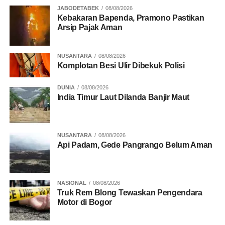
JABODETABEK
08/08/2026
Herry Heryawan, Dirlantas Polda Riau Kombes Pol Taufiq
Kebakaran Bapenda, Pramono Pastikan
Lukman Nurhidayat, serta tim yang telah memberikan
Arsip Pajak Aman
ruang pembinaan bagi para pembalap.
“Kesempatan tampil di ajang resmi seperti ini sangat
NUSANTARA
08/08/2026
Komplotan Besi Ulir Dibekuk Polisi
berarti bagi kami para joki. Terima kasih atas dukungan
dan pembinaan yang diberikan,” kata Alfius.
DUNIA
08/08/2026
India Timur Laut Dilanda Banjir Maut
BACA JUGA
Tim RAGA dan Brimob Jaga
Keamanan Warga saat Listrik Padam di Riau
NUSANTARA
08/08/2026
Api Padam, Gede Pangrango Belum Aman
Dukungan juga datang dari para pelaku UMKM. Rustam,
selaku perwakilan pedagang UMKM, menyampaikan rasa
terima kasih kepada Kapolda Riau dan Dirlantas Polda
NASIONAL
08/08/2026
Riau atas kesempatan yang diberikan.
Truk Rem Blong Tewaskan Pengendara
Motor di Bogor
“Kami para pedagang sangat terbantu dengan fasilitas
yang disediakan. Terima kasih kepada Kapolda dan