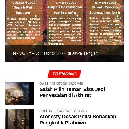
Operasi Zebra LK 2025, Tekan Angka Kecelakaan
di Jalan Raya
DON'T MISS
Polres Pelalawan Ringkus Empat Kurir Narkoba
INFOGRAFIS: Hattrick KPK di Jawa Tengah
TRENDING
OASE
08/08/2026 05:00 WIB
Salah Pilih Teman Bisa Jadi
Penyesalan di Akhirat
POLITIK
08/08/2026 10:00 WIB
Amnesty Desak Polisi Bebaskan
Pengkritik Prabowo