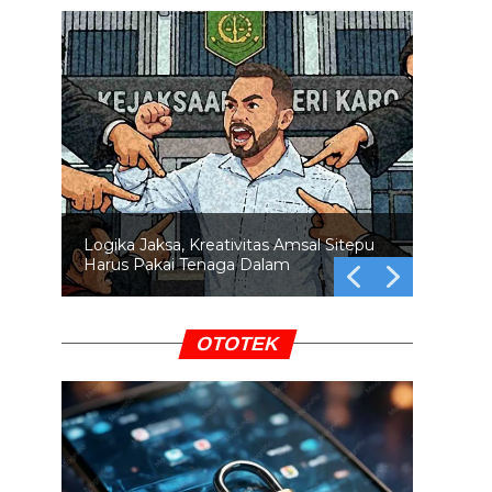
Swafoto di Lokasi Bencana: Empati
atau Pamer?
OTOTEK