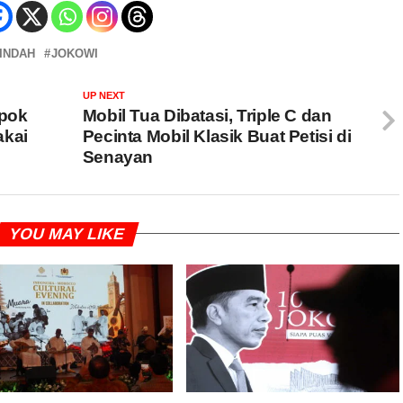
PINDAH
JOKOWI
UP NEXT
pok
Mobil Tua Dibatasi, Triple C dan
akai
Pecinta Mobil Klasik Buat Petisi di
Senayan
YOU MAY LIKE