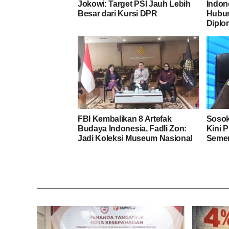
Jokowi: Target PSI Jauh Lebih
Indon
Besar dari Kursi DPR
Hubun
Diplo
FBI Kembalikan 8 Artefak
Sosok
Budaya Indonesia, Fadli Zon:
Kini 
Jadi Koleksi Museum Nasional
Semen