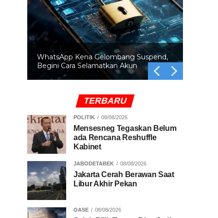
BRIN Ingatkan Orbit Bumi Makin Padat
Ancaman Tabrakan Satelit Mengintai
TERBARU
POLITIK
08/08/2026
Mensesneg Tegaskan Belum
ada Rencana Reshuffle
Kabinet
JABODETABEK
08/08/2026
Jakarta Cerah Berawan Saat
Libur Akhir Pekan
OASE
08/08/2026