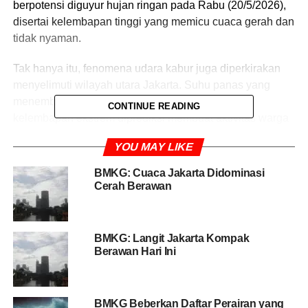
berpotensi diguyur hujan ringan pada Rabu (20/5/2026),
disertai kelembapan tinggi yang memicu cuaca gerah dan
tidak nyaman.
Tak hanya itu, fenomena udara kabur juga diperkirakan
menyelimuti wilayah utara Jakarta. Suhu panas yang
menembus 31 derajat Celsius dipadukan dengan
CONTINUE READING
kelembapan ekstrem diprediksi membuat aktivitas warga
terasa lebih melelahkan sepanjang hari.
YOU MAY LIKE
Berdasarkan prakiraan BMKG, wilayah Kepulauan Seribu
BMKG: Cuaca Jakarta Didominasi
menjadi satu-satunya kawasan yang diprediksi cerah
Cerah Berawan
dengan suhu berkisar 28 – 29 derajat Celsius dan
kelembapan 76 – 82 persen.
BMKG: Langit Jakarta Kompak
Berawan Hari Ini
BACA JUGA
BMKG: Waspada Hujan Petir di
Jakarta Selasa 2 Desember 2025
BMKG Beberkan Daftar Perairan yang