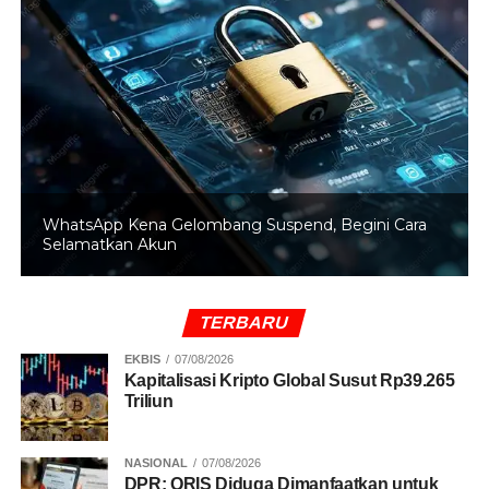
UP NEXT
Polda Metro Gelar SIM Keliling di Mall hingga
Kantor Pos
DON'T MISS
Puluhan Motor yang Parkir Liar di Setiabudi
Diangkut Petugas
WhatsApp Kena Gelombang Suspend, Begini Cara
Selamatkan Akun
TERBARU
EKBIS
07/08/2026
Kapitalisasi Kripto Global Susut Rp39.265
Triliun
NASIONAL
07/08/2026
DPR: QRIS Diduga Dimanfaatkan untuk