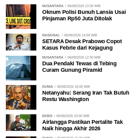
NUSANTARA
06/08/2026 13:30 WIB
Oknum Polisi Bunuh Lansia Usai
Pinjaman Rp50 Juta Ditolak
NASIONAL
06/08/2026 14:00 WIB
SETARA Desak Prabowo Copot
Kasus Febrie dari Kejagung
NUSANTARA
06/08/2026 12:30 WIB
Dua Pendaki Tewas di Tebing
Curam Gunung Piramid
DUNIA
06/08/2026 18:00 WIB
Netanyahu: Serang Iran Tak Butuh
Restu Washington
EKBIS
06/08/2026 20:00 WIB
Airlangga Pastikan Pertalite Tak
Naik hingga Akhir 2026