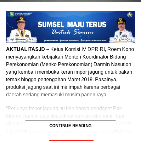
AKTUALITAS.ID –
Ketua Komisi IV DPR RI, Roem Kono
menyayangkan kebijakan Menteri Koordinator Bidang
Perekonomian (Menko Perekonomian) Darmin Nasution
yang kembali membuka keran impor jagung untuk pakan
ternak hingga pertengahan Maret 2019. Pasalnya,
produksi jagung saat ini melimpah karena berbagai
daerah sedang memasuki musim panen raya.
“Perlunya impor jagung itu kan hanya pendapat Pak
Menko Darmin saja jika dilihat dari sisi ekonomi. Tapi
dilihat dari fakta lapangan tidak begitu, justru awal 2019,
CONTINUE READING
kita sedang menghadapi panen raya jagung. Pak Menko
Darmin sebaiknya turun ke lapangan,” kata Roem saat