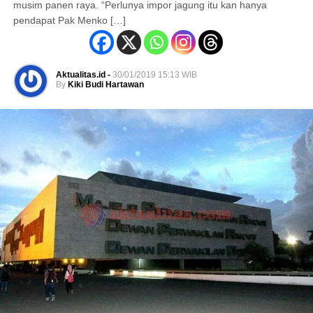
musim panen raya. “Perlunya impor jagung itu kan hanya
pendapat Pak Menko […]
Aktualitas.id -
30/01/2019 15:13 WIB
By
Kiki Budi Hartawan