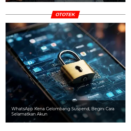
“Jadi impor 30 ribu ton itu tidak perlu dibesar-besar.
OTOTEK
Seharusnya yang kita bicarakan produksi pada Januari
2019 mencapai 1,2 juta ton,” jelasnya.
Roem pun menambahkan, untuk produksi di Gorontalo
saja di Januari 2019 mencapai 300 ribu ton. Kemudian,
produksi jagung secara nasional hingga Maret 2019
mencapai 3 sampai 4 juta ton.
“Jangan sampai hasil kerja keras petani diabaikan, demi
segelintir orang yang menikmati keuntungan. Jadi
ketersediaan jagung dalam negeri aman. Jumlah impor
saja kan 30 ribu ton masih jauh di bawah produksi di
Gorontalo,” jelasnya.
WhatsApp Kena Gelombang Suspend, Begini Cara
Lebih lanjut Roem menegaskan, melihat fakta lapangan
Selamatkan Akun
dan data tersebut, Menko Darmin tidak etis
membicarakan ke publik tentang perlunya impor. Namun