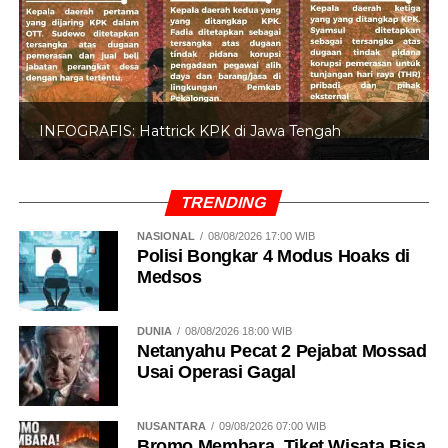
INFOGRAFIS: Hattrick KPK di Jawa Tengah
TRENDING
NASIONAL
08/08/2026 17:00 WIB
Polisi Bongkar 4 Modus Hoaks di
Medsos
DUNIA
08/08/2026 18:00 WIB
Netanyahu Pecat 2 Pejabat Mossad
Usai Operasi Gagal
NUSANTARA
09/08/2026 07:00 WIB
Bromo Membara, Tiket Wisata Bisa