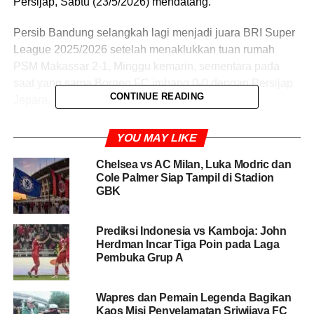
Persijap, Sabtu (23/5/2026) mendatang.
Persib Bandung selangkah lagi menjadi juara BRI Super
League 2025/2026 setelah menaklukkan tuan rumah
PSM Makassar 2-1, Minggu kemarin, sementara pada
saat yang sama Borneo FC imbang 0-0 dengan Persijap
CONTINUE READING
Jepara.
Persib menang dramatis atas PSM di Stadion Gelora BJ
YOU MAY LIKE
Habibie, Parepare, melalui gol Julio Cesar pada menit ke-
90+7, Dikutip dari laman I.League, Senin (18/5/2026).
Chelsea vs AC Milan, Luka Modric dan
Cole Palmer Siap Tampil di Stadion
GBK
Situasi itu membuat Persib mengoleksi 78 poin, unggul
dua poin atas Borneo yang menghuni posisi kedua di
klasemen sementara.
Prediksi Indonesia vs Kamboja: John
Herdman Incar Tiga Poin pada Laga
Pembuka Grup A
BACA JUGA
Tragedi Nzerekore: 56 Tewas dalam
Kekacauan Final Turnamen Sepak Bola di Guinea
Wapres dan Pemain Legenda Bagikan
Kaos Misi Penyelamatan Sriwijaya FC