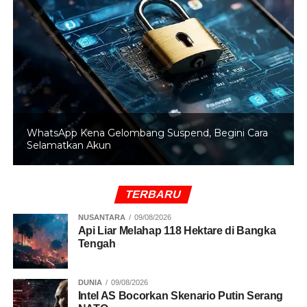
promosi, yaitu Garudayaksa, PSS Sleman, dan
Adhyaksa.
BACA JUGA
Bobotoh Padati Latihan Persib di
GBLA, Beri Dukungan Jelang Duel Panas Kontra
Persija
WhatsApp Kena Gelombang Suspend, Begini Cara
(Purnomo/goeh)
Selamatkan Akun
TERBARU
RELATED TOPICS:
JUARA SUPER LEAGUE
PERSIB BANDUNG
SELANGKAH LAGI
SEPAK BOLA
NUSANTARA
09/08/2026
Api Liar Melahap 118 Hektare di Bangka
UP NEXT
Tengah
Ronaldo Kembali Jadi Kapten Kesebelasan
Timnas Portugal
DUNIA
09/08/2026
DON'T MISS
Intel AS Bocorkan Skenario Putin Serang
Persib Bandung Unggul 2-1 Atas PSM Makassar