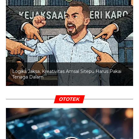
BACA JUGA
Indonesia Sementara Jadi Juru Kunci
Klasemen Grup B
Tak kalah menarik lainnya adalah penentuan satu tim
yang akan degradasi ke kasta kedua, Championship. Ada
dua tim yang akan bertarung hingga pekan terakhir untuk
bertahan di kasta tertinggi.
Dua tim ini adalah Madura United di posisi ke-15 dengan
32 poin dan Persis Solo di posisi ke-16 dengan 31 poin.
Logika Jaksa, Kreativitas Amsal Sitepu Harus Pakai
Tenaga Dalam
Pada pekan terakhir, Madura bermain di kandang saat
melawan PSM Makassar, Sabtu (23/5), sementara Persis
akan mengunjungi kandang Persita Tangerang pada hari
OTOTEK
yang sama.
Di antara Madura dan Persis, salah satunya akan
menyusul nasib PSBS Biak dan Semen Padang yang
lebih dulu memastikan degradasi ke Championship.
Ketiga tim ini nantinya digantikan oleh tiga tim yang