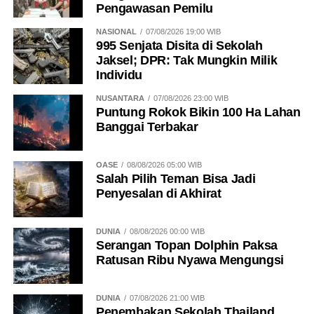
Pengawasan Pemilu
NASIONAL
07/08/2026 19:00 WIB
995 Senjata Disita di Sekolah
Jaksel; DPR: Tak Mungkin Milik
Individu
NUSANTARA
07/08/2026 23:00 WIB
Puntung Rokok Bikin 100 Ha Lahan
Banggai Terbakar
OASE
08/08/2026 05:00 WIB
Salah Pilih Teman Bisa Jadi
Penyesalan di Akhirat
DUNIA
08/08/2026 00:00 WIB
Serangan Topan Dolphin Paksa
Ratusan Ribu Nyawa Mengungsi
DUNIA
07/08/2026 21:00 WIB
Penembakan Sekolah Thailand