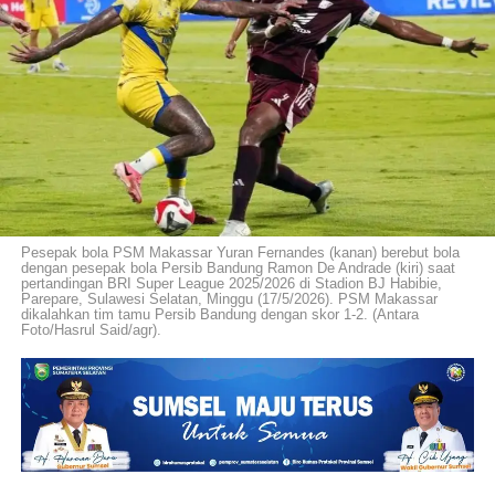
Pesepak bola PSM Makassar Yuran Fernandes (kanan) berebut bola
dengan pesepak bola Persib Bandung Ramon De Andrade (kiri) saat
pertandingan BRI Super League 2025/2026 di Stadion BJ Habibie,
Parepare, Sulawesi Selatan, Minggu (17/5/2026). PSM Makassar
dikalahkan tim tamu Persib Bandung dengan skor 1-2. (Antara
Foto/Hasrul Said/agr).