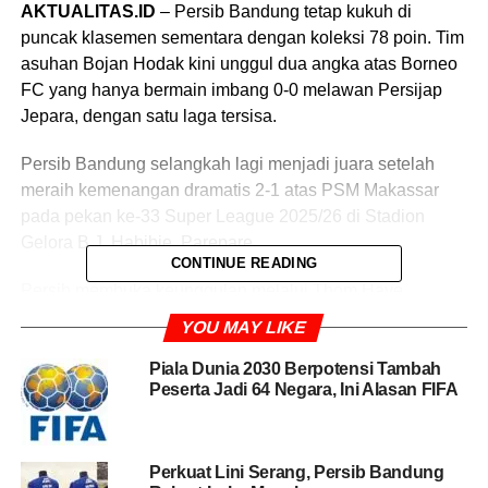
AKTUALITAS.ID
– Persib Bandung tetap kukuh di
puncak klasemen sementara dengan koleksi 78 poin. Tim
asuhan Bojan Hodak kini unggul dua angka atas Borneo
FC yang hanya bermain imbang 0-0 melawan Persijap
Jepara, dengan satu laga tersisa.
Persib Bandung selangkah lagi menjadi juara setelah
meraih kemenangan dramatis 2-1 atas PSM Makassar
pada pekan ke-33 Super League 2025/26 di Stadion
Gelora B.J. Habibie, Parepare.
CONTINUE READING
Persib membuka keunggulan melalui Thom Haye
sebelum PSM menyamakan kedudukan lewat gol Yuran
YOU MAY LIKE
Fernandes. Julio Cesar muncul sebagai penentu
kemenangan lewat gol pada menit ke-90+7.
Piala Dunia 2030 Berpotensi Tambah
Peserta Jadi 64 Negara, Ini Alasan FIFA
Sementara itu, PSM Makassar masih tertahan di posisi
ke-14 dengan raihan 34 poin dan belum sepenuhnya
aman dari ancaman papan bawah, demikian yang dilansir
Perkuat Lini Serang, Persib Bandung