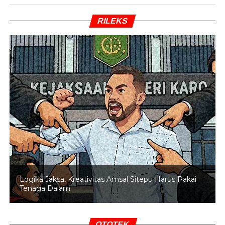
dari umpan terobosan Eliano Reijnders kepada
Berguinho, bola kemudian diteruskan kepada Thom
RILEKS
Haye.
Haye melakukan satu gerakan tipu sebelum melepaskan
tembakan keras ke pojok kanan atas gawang yang gagal
dijangkau Hilman Syah.
BACA JUGA
Pelatihan VAR Terus Berlanjut, Erick
Ingin Pastikan VAR di Liga pada Februari
Persib hampir menggandakan keunggulan di awal babak
kedua melalui Adam Alis. Akan tetapi, sepakan first time
sang gelandang masih mampu ditepis Hilman Syah.
Logika Jaksa, Kreativitas Amsal Sitepu Harus Pakai
PSM akhirnya menyamakan kedudukan pada menit ke-
Tenaga Dalam
53. Memanfaatkan situasi bola mati, Yuran Fernandes
sukses menanduk umpan Ananda Raehan untuk
mengubah skor menjadi 1-1.
OTOTEK