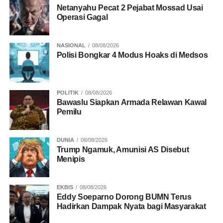
Netanyahu Pecat 2 Pejabat Mossad Usai
DON'T MISS
Operasi Gagal
Leo/Daniel Juarai Thailand Open 2026
NASIONAL
08/08/2026
Polisi Bongkar 4 Modus Hoaks di Medsos
POLITIK
08/08/2026
Bawaslu Siapkan Armada Relawan Kawal
Pemilu
DUNIA
08/08/2026
Trump Ngamuk, Amunisi AS Disebut
Menipis
EKBIS
08/08/2026
Eddy Soeparno Dorong BUMN Terus
Hadirkan Dampak Nyata bagi Masyarakat