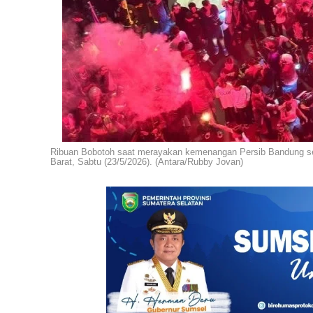
Ribuan Bobotoh saat merayakan kemenangan Persib Bandung se
Barat, Sabtu (23/5/2026). (Antara/Rubby Jovan)