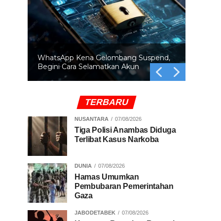
BRIN Ingatkan Orbit Bumi Makin Padat
Ancaman Tabrakan Satelit Mengintai
TERBARU
NUSANTARA
07/08/2026
Tiga Polisi Anambas Diduga
Terlibat Kasus Narkoba
DUNIA
07/08/2026
Hamas Umumkan
Pembubaran Pemerintahan
Gaza
JABODETABEK
07/08/2026