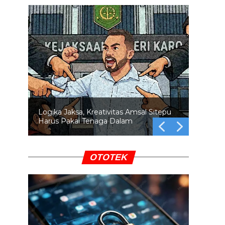
Swafoto di Lokasi Bencana: Empati
atau Pamer?
OTOTEK