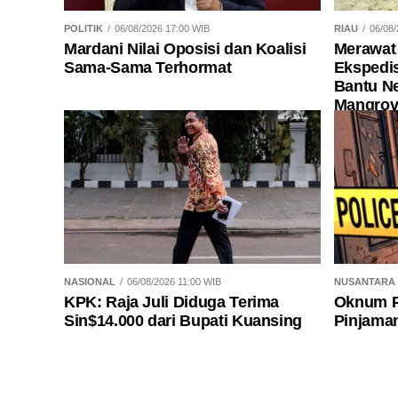
POLITIK
06/08/2026 17:00 WIB
RIAU
06/08/
Mardani Nilai Oposisi dan Koalisi
Merawat 
Sama-Sama Terhormat
Ekspedis
Bantu N
Mangrov
NASIONAL
06/08/2026 11:00 WIB
NUSANTARA
KPK: Raja Juli Diduga Terima
Oknum P
Sin$14.000 dari Bupati Kuansing
Pinjaman