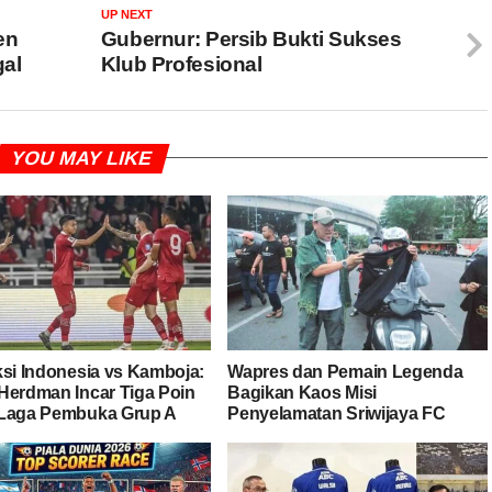
UP NEXT
en
Gubernur: Persib Bukti Sukses
al
Klub Profesional
YOU MAY LIKE
ksi Indonesia vs Kamboja:
Wapres dan Pemain Legenda
Herdman Incar Tiga Poin
Bagikan Kaos Misi
Laga Pembuka Grup A
Penyelamatan Sriwijaya FC