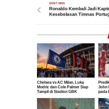
DON'T MISS
Ronaldo Kembali Jadi Kapt
Kesebelasan Timnas Portug
Chelsea vs AC Milan, Luka
Predi
Modric dan Cole Palmer Siap
John 
Tampil di Stadion GBK
pada 