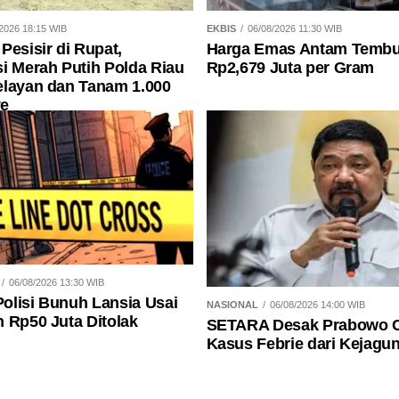
2026 18:15 WIB
EKBIS
06/08/2026 11:30 WIB
Pesisir di Rupat,
Harga Emas Antam Temb
i Merah Putih Polda Riau
Rp2,679 Juta per Gram
elayan dan Tanam 1.000
e
06/08/2026 13:30 WIB
olisi Bunuh Lansia Usai
NASIONAL
06/08/2026 14:00 WIB
 Rp50 Juta Ditolak
SETARA Desak Prabowo 
Kasus Febrie dari Kejagu