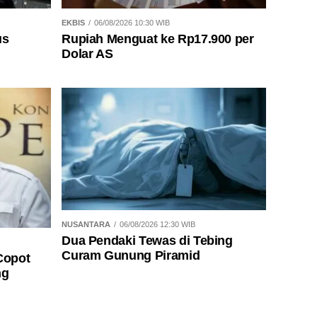
EKBIS
06/08/2026 10:30 WIB
us
Rupiah Menguat ke Rp17.900 per
Dolar AS
NUSANTARA
06/08/2026 12:30 WIB
Dua Pendaki Tewas di Tebing
Curam Gunung Piramid
Copot
ng