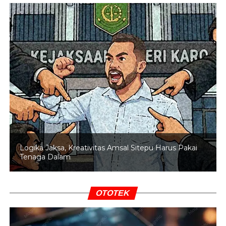
Bawa payung atau jas hujan
untuk antisipasi
hujan sporadis.
Hindari dehidrasi
karena kelembaban tinggi bisa
membuat tubuh cepat lelah.
Pengendara motor
harap berhati-hati, terutama di
jalan licin setelah hujan.
“Meski hujan tidak merata, kelembaban yang tinggi
bisa memicu ketidaknyamanan, terutama bagi
penderita asma atau alergi,”
jelas Kepala Pusat
Informasi BMKG, A. Fachri Radjab.
Logika Jaksa, Kreativitas Amsal Sitepu Harus Pakai
Tenaga Dalam
Dengan informasi ini, warga Jakarta bisa lebih siap
menghadapi cuaca besok. Pantau terus update BMKG
melalui situs resmi atau aplikasi
Info BMKG
untuk
OTOTEK
prediksi lebih akurat.
BACA JUGA
Puluhan Rumah di Morotai Rusak