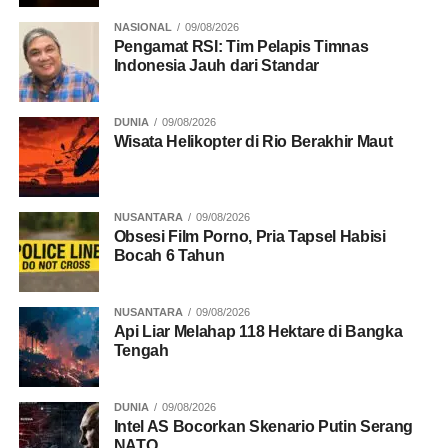
5 Lokasi SIM Keliling Jakarta
NASIONAL
09/08/2026
Pengamat RSI: Tim Pelapis Timnas
DON'T MISS
Indonesia Jauh dari Standar
Akhir April, Transjabodetabek Blok M–Alam
Sutera Siap Diluncurkan
DUNIA
09/08/2026
Wisata Helikopter di Rio Berakhir Maut
NUSANTARA
09/08/2026
Obsesi Film Porno, Pria Tapsel Habisi
Bocah 6 Tahun
NUSANTARA
09/08/2026
Api Liar Melahap 118 Hektare di Bangka
Tengah
DUNIA
09/08/2026
Intel AS Bocorkan Skenario Putin Serang
NATO