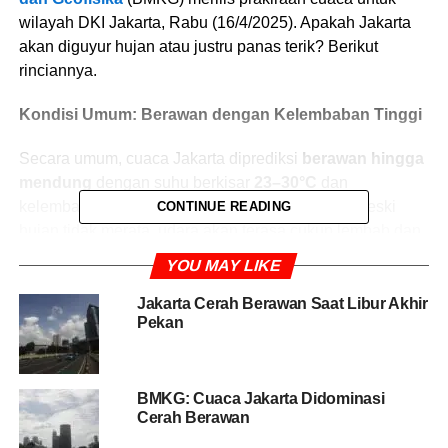
wilayah DKI Jakarta, Rabu (16/4/2025). Apakah Jakarta
akan diguyur hujan atau justru panas terik? Berikut
rinciannya.
Kondisi Umum: Berawan dengan Kelembaban Tinggi
Secara umum, cuaca Jakarta diprediksi
berawan hingga
mendung
dengan suhu berkisar
23–30°C
dan
kelembaban udara mencapai
72–98%
. Artinya, meski
CONTINUE READING
hujan tidak merata, udara akan terasa cukup lembab dan
gerah.
YOU MAY LIKE
Rincian per Wilayah:
Jakarta Cerah Berawan Saat Libur Akhir
Pekan
Jakarta Pusat & Jakarta Barat:
Berawan (24–
30°C), kelembaban 72–97%.
BMKG: Cuaca Jakarta Didominasi
Jakarta Utara & Jakarta Timur:
Berawan (24–
Cerah Berawan
30°C), kelembaban 72–98%.