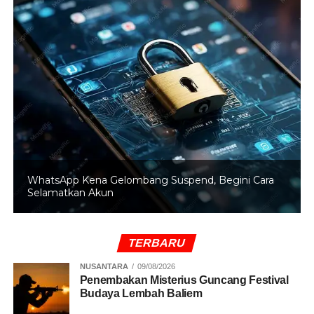
Akibat Gempa Bumi Bermagnitudo 5,6
Tips Tambahan untuk Konten
Lebih Menarik:
Sisipkan infografis
perbandingan cuaca tiap
wilayah Jakarta.
Tambahkan foto
langit Jakarta saat
berawan/hujan untuk visualisasi.
WhatsApp Kena Gelombang Suspend, Begini Cara
Selamatkan Akun
Berikan prediksi cuaca 3 hari ke depan
sebagai
nilai tambah.
(Samsu)
TERBARU
NUSANTARA
09/08/2026
RELATED TOPICS:
BMKG
CUACA JAKARTA
Penembakan Misterius Guncang Festival
Budaya Lembah Baliem
UP NEXT
Hari Rabu Produktif: Sekalian Perpanjang SIM di