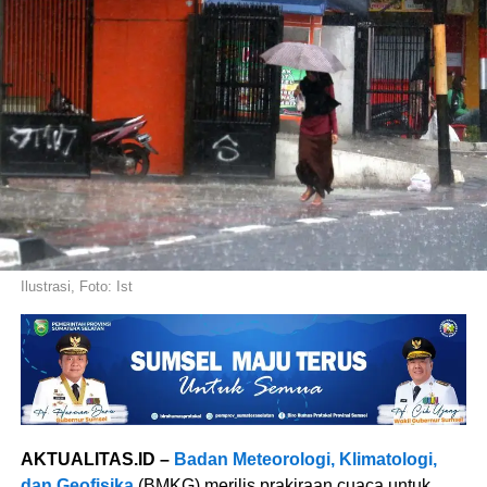
Ilustrasi, Foto: Ist
AKTUALITAS.ID –
Badan Meteorologi, Klimatologi,
dan Geofisika
(BMKG) merilis prakiraan cuaca untuk