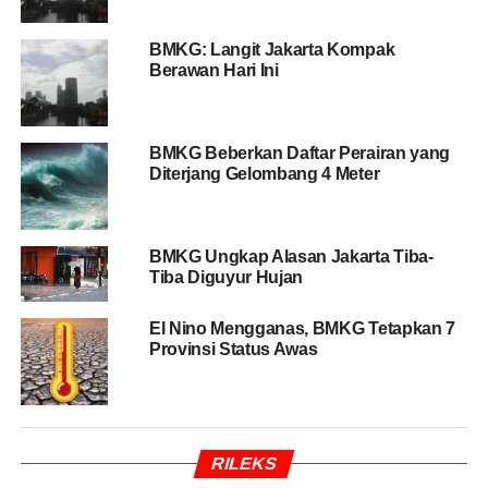
Jakarta Selatan:
Berawan (23–30°C),
kelembaban hingga 98%.
BMKG: Langit Jakarta Kompak
Berawan Hari Ini
Kepulauan Seribu:
Hujan ringan
(27–29°C),
kelembaban 73–83%.
Apakah Jakarta Akan Hujan?
BMKG Beberkan Daftar Perairan yang
Diterjang Gelombang 4 Meter
BACA JUGA
Gempa Magnitudo 3,5 Guncang
Banyuwangi
BMKG Ungkap Alasan Jakarta Tiba-
Tiba Diguyur Hujan
Berdasarkan analisis BMKG,
hujan hanya berpotensi
turun di Kepulauan Seribu
, sementara wilayah lain di
El Nino Mengganas, BMKG Tetapkan 7
Provinsi Status Awas
Jakarta cenderung aman dari hujan. Namun, masyarakat
tetap disarankan waspada terhadap
perubahan cuaca
mendadak
, terutama menjelang sore hari.
Tips Menghadapi Cuaca:
RILEKS