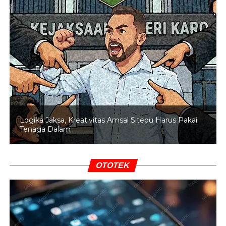
Kemudian, target operasional Monas-Kota direncanakan
pada akhir 2029, sehingga MRT tersambung dari Lebak
Bulus hingga Kota.
“Lalu di akhir 2029 nyambung sampai Stasiun Kota. Jadi
ini progres yang luar biasa sekali,” kata Gibran.
Gibran menambahkan MRT Fase 1 Lebak Bulus-
Bundaran HI sudah melayani 47 juta penumpang per
tahun.
Logika Jaksa, Kreativitas Amsal Sitepu Harus Pakai
Tenaga Dalam
Sebagai proyek kerja sama Pemerintah Provinsi DKI
Jakarta dan Kementerian Perhubungan, Wapres
mengapresiasi operasional MRT menjadi upaya
OTOTEK
pemerintah dalam mewujudkan transportasi publik yang
aman, nyaman dan terintegrasi.
“Transportasi publik yang modern ini adalah salah satu
prioritas dari Bapak Presiden,” kata Gibran.