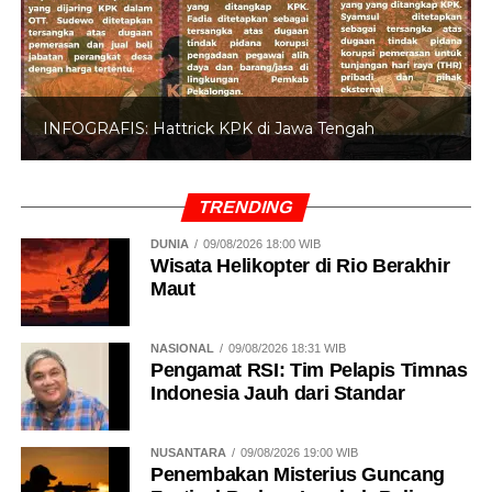
INFOGRAFIS: Hattrick KPK di Jawa Tengah
TRENDING
DUNIA
09/08/2026 18:00 WIB
Wisata Helikopter di Rio Berakhir
Maut
NASIONAL
09/08/2026 18:31 WIB
Pengamat RSI: Tim Pelapis Timnas
Indonesia Jauh dari Standar
NUSANTARA
09/08/2026 19:00 WIB
Penembakan Misterius Guncang