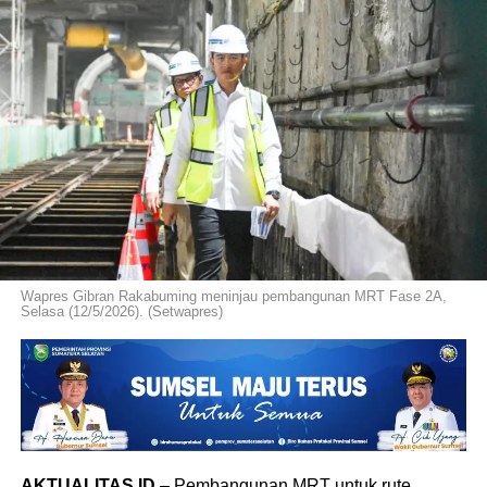
Wapres Gibran Rakabuming meninjau pembangunan MRT Fase 2A,
Selasa (12/5/2026). (Setwapres)
AKTUALITAS.ID
– Pembangunan MRT untuk rute