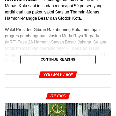
Monas-Kota saat ini sudah mencapai 59 persen yang
terdiri dari tiga paket, yakni Stasiun Thamrin-Monas,
Harmoni-Mangga Besar dan Glodok Kota.
Wakil Presiden Gibran Rakabuming Raka meninjau
progres pembangunan stasiun Moda Raya Terpadu
(MRT) Fase 2A Harmoni-Sawah Besar, Jakarta, Selasa,
untuk memastikan operasional MRT berjalan sesuai
tenggat waktu pada akhir 2027 untuk rute Bundaran HI-
CONTINUE READING
Monas.
“Ini adalah proyek kolaborasi antara pemerintah pusat
YOU MAY LIKE
dan daerah. Secara keseluruhan tadi sudah dilaporkan
Pak Dirut, progres pembangunannya sudah mencapai 59
persen. Di akhir tahun 2027, HI-Monas tersambung dan
RILEKS
sudah beroperasi,” kata Wapres Gibran saat memberi
keterangan di lokasi proyek tunnel MRT Harmoni-Sawah
Besar, Jakarta, Selasa (12/5/2026).