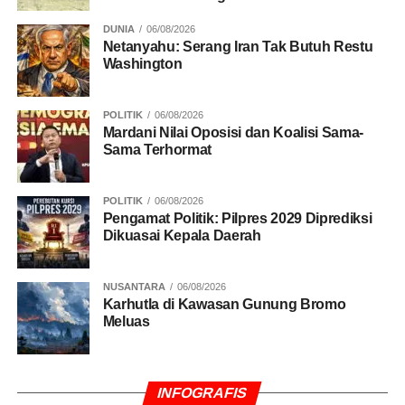
DUNIA
06/08/2026
RELATED TOPICS:
BEM UI
Netanyahu: Serang Iran Tak Butuh Restu
TOLAK KENAIKAN HARGA PERTAMAX
Washington
UP NEXT
BGN Bantah Keras Isu Dana MBG Mengalir ke
Presiden
POLITIK
06/08/2026
Mardani Nilai Oposisi dan Koalisi Sama-
DON'T MISS
Sama Terhormat
DPR: Libur Sekolah Jadi Momentum Stop MBG
POLITIK
06/08/2026
Pengamat Politik: Pilpres 2029 Diprediksi
Dikuasai Kepala Daerah
NUSANTARA
06/08/2026
Karhutla di Kawasan Gunung Bromo
Meluas
INFOGRAFIS