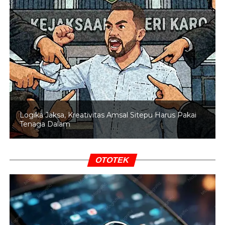
Dalam aksi tersebut, mahasiswa membawa lima tuntutan
utama. Pertama, meminta pemerintah menghentikan
pemborosan anggaran negara. Kedua, mendesak
penurunan harga kebutuhan pokok dan BBM.
Ketiga, menuntut penghentian program MBG dan
pembangunan Koperasi Desa Merah Putih. Keempat,
menolak praktik militerisme dalam ranah sipil. Kelima,
meminta Presiden Prabowo Subianto mengakui
kesalahan pemerintah dan tidak menghindari kritik publik.
Logika Jaksa, Kreativitas Amsal Sitepu Harus Pakai
Tenaga Dalam
BACA JUGA
Ribuan Personel Disiagakan,
Mahasiswa Kembali Turun ke Jalan Tagih Janji
OTOTEK
Pemerintah
Munculnya rencana aksi lanjutan menunjukkan bahwa
mahasiswa masih melihat banyak persoalan yang belum
mendapatkan respons memadai. Konsolidasi yang