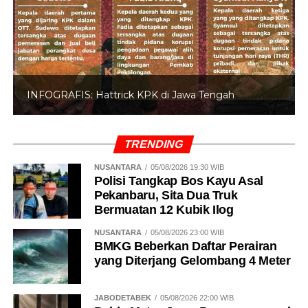
INFOGRAFIS: Hattrick KPK di Jawa Tengah
TRENDING
NUSANTARA
05/08/2026 19:30 WIB
Polisi Tangkap Bos Kayu Asal
Pekanbaru, Sita Dua Truk
Bermuatan 12 Kubik Ilog
NUSANTARA
05/08/2026 23:00 WIB
BMKG Beberkan Daftar Perairan
yang Diterjang Gelombang 4 Meter
JABODETABEK
05/08/2026 22:00 WIB