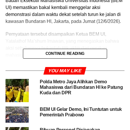
Badan Eksekutif Mahasiswa Universitas Indonesia (BEM
UI) memastikan bakal kembali menggelar aksi
demonstrasi dalam waktu dekat setelah turun ke jalan di
kawasan Bundaran HI, Jakarta, pada Jumat (12/6/2026).
Pernyataan tersebut disampaikan Ketua BEM UI,
Yatalathof Ma’shum Imawan, yang menegaskan bahwa
aksi sebelumnya bukanlah titik akhir dari gerakan
CONTINUE READING
mahasiswa.
“Akan ada aksi lanjutan,” ujarnya saat dikonfirmasi, Sabtu
YOU MAY LIKE
(13/6/2026).
Polda Metro Jaya Alihkan Demo
Mahasiswa dari Bundaran HI ke Patung
Sinyal serupa juga datang dari Ketua BEM Fakultas
Kuda dan DPR
Hukum UI, Anandaku Dimas. Meski belum mengungkap
tanggal pasti, ia menyebut saat ini mahasiswa masih
melakukan konsolidasi untuk menentukan langkah
BEM UI Gelar Demo, Ini Tuntutan untuk
Pemerintah Prabowo
berikutnya.
Menurut Dimas, semangat untuk terus mengawal
Ribuan Personel Disiagakan,