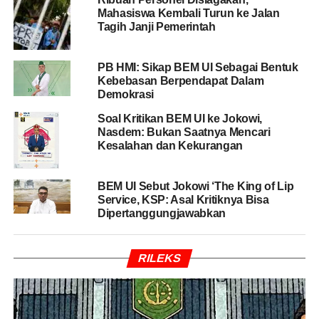
berbagai persoalan yang dianggap membebani
Mahasiswa Kembali Turun ke Jalan
Tagih Janji Pemerintah
masyarakat masih sangat kuat di kalangan mahasiswa.
PB HMI: Sikap BEM UI Sebagai Bentuk
BACA JUGA
Soal Kritikan BEM UI ke Jokowi,
Kebebasan Berpendapat Dalam
Nasdem: Bukan Saatnya Mencari Kesalahan dan
Demokrasi
Kekurangan
Soal Kritikan BEM UI ke Jokowi,
Nasdem: Bukan Saatnya Mencari
Kesalahan dan Kekurangan
Aksi yang digelar di Bundaran HI sebelumnya diikuti
mahasiswa yang didominasi oleh BEM se-Universitas
Indonesia. Dalam demonstrasi tersebut, mereka
BEM UI Sebut Jokowi ‘The King of Lip
mengangkat sejumlah isu ekonomi dan kebijakan
Service, KSP: Asal Kritiknya Bisa
Dipertanggungjawabkan
pemerintah yang dinilai menjadi perhatian publik.
Mulai dari pelemahan nilai tukar rupiah, kondisi APBN,
RILEKS
kenaikan harga bahan bakar minyak (BBM), hingga
pelaksanaan Program Makan Bergizi Gratis (MBG)
menjadi sasaran kritik para mahasiswa.