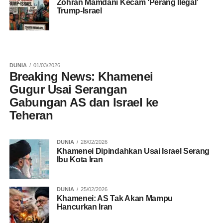
Zohran Mamdani Kecam ‘Perang Ilegal’
Trump-Israel
DUNIA
01/03/2026
Breaking News: Khamenei
Gugur Usai Serangan
Gabungan AS dan Israel ke
Teheran
DUNIA
28/02/2026
Khamenei Dipindahkan Usai Israel Serang
Ibu Kota Iran
DUNIA
25/02/2026
Khamenei: AS Tak Akan Mampu
Hancurkan Iran