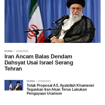
DUNIA
14/06/2025
Iran Ancam Balas Dendam
Dahsyat Usai Israel Serang
Tehran
DUNIA
07/06/2025
Tolak Proposal AS, Ayatollah Khamenei
Tegaskan Iran Akan Terus Lakukan
Pengayaan Uranium