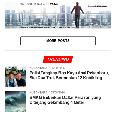
MORE POSTS
TRENDING
NUSANTARA
05/08/2026
Polisi Tangkap Bos Kayu Asal Pekanbaru,
Sita Dua Truk Bermuatan 12 Kubik Ilog
NUSANTARA
05/08/2026
BMKG Beberkan Daftar Perairan yang
Diterjang Gelombang 4 Meter