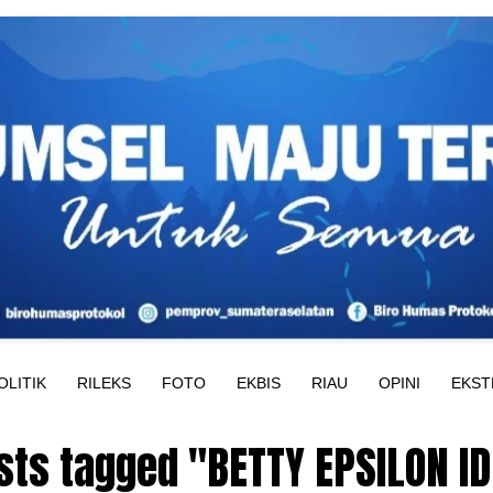
OLITIK
RILEKS
FOTO
EKBIS
RIAU
OPINI
EKST
osts tagged "BETTY EPSILON I