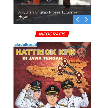
Al-Qur’an Ungkap Proses Turunnya
Hujan
INFOGRAFIS