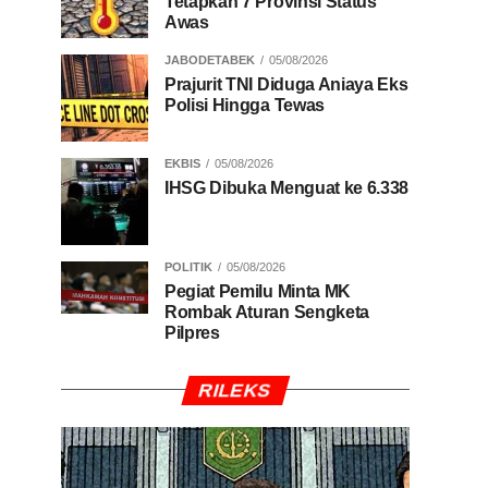
Tetapkan 7 Provinsi Status
Awas
JABODETABEK
05/08/2026
Prajurit TNI Diduga Aniaya Eks
Polisi Hingga Tewas
EKBIS
05/08/2026
IHSG Dibuka Menguat ke 6.338
POLITIK
05/08/2026
Pegiat Pemilu Minta MK
Rombak Aturan Sengketa
Pilpres
RILEKS