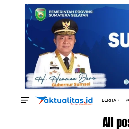
BERITA
P
All p