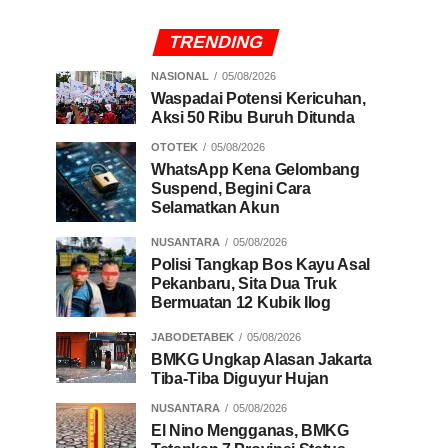
TRENDING
NASIONAL
05/08/2026
Waspadai Potensi Kericuhan,
Aksi 50 Ribu Buruh Ditunda
OTOTEK
05/08/2026
WhatsApp Kena Gelombang
Suspend, Begini Cara
Selamatkan Akun
NUSANTARA
05/08/2026
Polisi Tangkap Bos Kayu Asal
Pekanbaru, Sita Dua Truk
Bermuatan 12 Kubik Ilog
JABODETABEK
05/08/2026
BMKG Ungkap Alasan Jakarta
Tiba-Tiba Diguyur Hujan
NUSANTARA
05/08/2026
El Nino Mengganas, BMKG