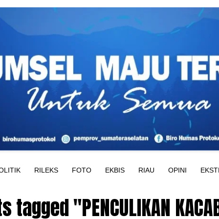
OLITIK
RILEKS
FOTO
EKBIS
RIAU
OPINI
EKST
sts tagged "PENCULIKAN KACA