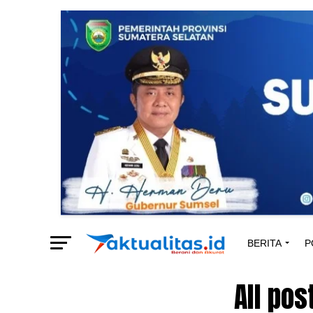
BERITA
P
All po