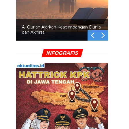
Al-Qur’an Ajarkan Keseimbangan Dunia
dan Akhirat
INFOGRAFIS