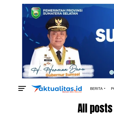
BERITA
P
All post