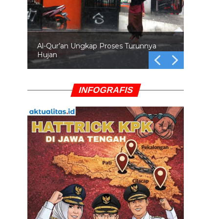
Al-Qur’an Ungkap Proses Turunnya
Hujan
INFOGRAFIS