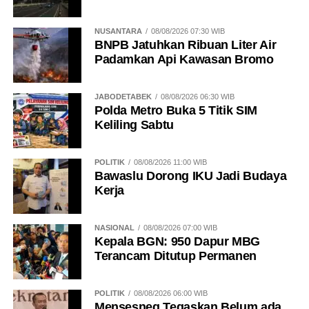
NUSANTARA
08/08/2026 07:30 WIB
BNPB Jatuhkan Ribuan Liter Air
Padamkan Api Kawasan Bromo
JABODETABEK
08/08/2026 06:30 WIB
Polda Metro Buka 5 Titik SIM
Keliling Sabtu
POLITIK
08/08/2026 11:00 WIB
Bawaslu Dorong IKU Jadi Budaya
Kerja
NASIONAL
08/08/2026 07:00 WIB
Kepala BGN: 950 Dapur MBG
Terancam Ditutup Permanen
POLITIK
08/08/2026 06:00 WIB
Mensesneg Tegaskan Belum ada