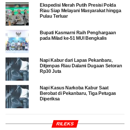
Kemudian tim gabungan dari Polsek Teluk Meranti yang
Ekspedisi Merah Putih Presisi Polda
Riau Siap Melayani Masyarakat hingga
dipimpin Kapolsek, IPDA Vicky Risky, SH dan unit Tipiter
Pulau Terluar
Sat Reskrim Polres Pelalawan dipimpin Kanit, IPTU
Asbon Mairizal SPsi turun melakukan penyelidikan.
Bupati Kasmarni Raih Penghargaan
Namun saat akan diamankan pengemudi mobil truk terus
pada Milad ke-51 MUI Bengkalis
memacu kendaraannya hingga terjadi aksi kejar-kejaran
sampai di Jalan Lintas Bono, kelurahan Teluk Meranti,
baru berhasil di cegat.
Napi Kabur dari Lapas Pekanbaru,
Ditjenpas Riau Dalami Dugaan Setoran
Rp30 Juta
Setelah muatan di geledah ditemukan dalam bak truk di
temukan ratusan karung bawang merah yang berasal dari
luar negeri. Ketika sopir di interogasi tidak dapat
Napi Kasus Narkoba Kabur Saat
memperlihatkan dokumen bawang yang dibawanya
Berobat di Pekanbaru, Tiga Petugas
Diperiksa
tersebut.
Setelah sopir mobil truk hanya bertugas mengangkut
bawang sebanyak 887 karung dari Dermaga WKS di
RILEKS
Pulau Muda Kecamatan Teluk Meranti yang akan di antar