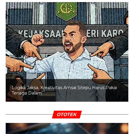
ke Pekanbaru.
BACA JUGA
Ini Kronologis OTT Gubernur
Kepulauan Riau
Selanjutnya sopir bersama barang bukti bawang merah
sebanyak 7,5 ton asal luar negeri yang di seludupkan ke
Indonesia melalui pelabuhan tikus di kecamatan Teluk
Meranti di giring ke Polres Pelalawan.
Kapolres Pelalawan AKBP John Louis Letedara SIK
melalui Kasat Reskrim AKP Bayu Ramadhan Efendi STrk
Logika Jaksa, Kreativitas Amsal Sitepu Harus Pakai
Tenaga Dalam
SIK MH didampingi Kanit Tipiter, IPTU Asbon Mairizal
SPsi membenarkan adanya penangkapan truk bermuatan
bawang merah ilegal tersebut.
OTOTEK
“Kini sopir dan truk bermuatan bawang sebanyak 887
karung atau sekitar 7,5 ton telah diamankan untuk