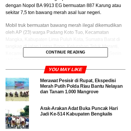
dengan Nopol BA 9913 EG bermuatan 887 Karung atau
sekitar 7,5 ton bawang merah asal luar negeri.
Mobil truk bermuatan bawang merah ilegal dikemudikan
oleh AP (23) warga Padang Koto Tuo, Kecamatan
Mangka, Kabupaten Lima Puluh Kota, Sumatra Barat di
tangkap di jalan Lintas Bono, Kelurahan Teluk Meranti,
CONTINUE READING
Kecamatan Teluk Meranti, Kabupaten Pelalawan, Senin
(4/5/2026) subuh sekitar pukul 03.15 WIB.
YOU MAY LIKE
Sementara pengungkapan kasus bawang ilegal ini
setelah polisi mendapat informasi ada mobil truk warna
Merawat Pesisir di Rupat, Ekspedisi
Merah Putih Polda Riau Bantu Nelayan
kuning dicurigai membawa muatan ilegal yang melaju
dan Tanam 1.000 Mangrove
kencang dari Pulai Muda, kecamatan Teluk Meranti.
Arak-Arakan Adat Buka Puncak Hari
BACA JUGA
Resmi, Tengdy Wijaya Nahkodai
Jadi Ke-514 Kabupaten Bengkalis
Organisasi PSMTI Bengkalis