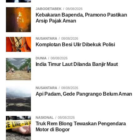
BERMUATAN 7.5 TON
POLSEK TELUK MERANTI
RIAU
TANGKAP TRUK
TIM TIPIDTER
JABODETABEK
08/08/2026
Kebakaran Bapenda, Pramono Pastikan
UP NEXT
Arsip Pajak Aman
Riau Bhayangkara Run 2026 Dipastikan Kembali
Digelar, Polda Riau Siapkan Event Lari Terbesar
di Sumatera
NUSANTARA
08/08/2026
Komplotan Besi Ulir Dibekuk Polisi
DON'T MISS
100 Ton Arang Bakau Disita, Polda Riau Bongkar
DUNIA
08/08/2026
Perusakan Mangrove di Meranti
India Timur Laut Dilanda Banjir Maut
NUSANTARA
08/08/2026
Api Padam, Gede Pangrango Belum Aman
NASIONAL
08/08/2026
Truk Rem Blong Tewaskan Pengendara
Motor di Bogor